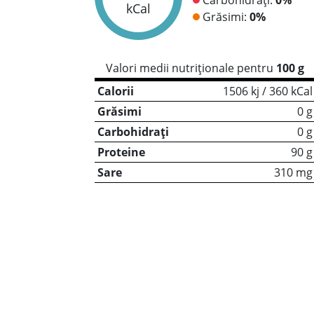
kCal
Grăsimi:
0%
Valori medii nutriționale pentru
100 g
Calorii
1506 kj / 360 kCal
Grăsimi
0 g
Carbohidrați
0 g
Proteine
90 g
Sare
310 mg