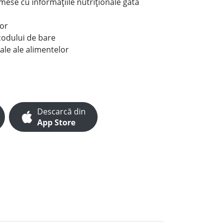
e mese cu informațiile nutriționale gata
lor
codului de bare
ale ale alimentelor
Descarcă din
App Store