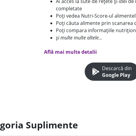
Ai acces la sute de rețete și idei d
completate
Poți vedea Nutri-Score-ul alimente
Poți căuta alimente prin scanarea 
Poți compara informațiile nutrițion
și multe multe altele...
Află mai multe detalii
Descarcă din
Google Play
egoria Suplimente