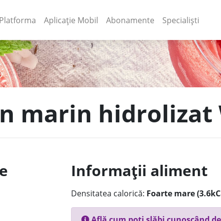
(current)
(current)
Platforma
Aplicație Mobil
Abonamente
Specialiști
en marin hidrolizat
le
Informații aliment
Densitatea calorică:
Foarte mare (3.6kC
Află cum poți slăbi cunoscând de