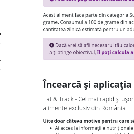
Acest aliment face parte din categoria Su
grame. Consumul a 100 de grame din ace
cantitatea zilnică estimată pentru un adu
Dacă vrei să afli necesarul tău calori
a-ți atinge obiectivul,
îl poți calcula a
Încearcă și aplicați
Eat & Track - Cel mai rapid și ușor
alimente exclusiv din România
Uite doar câteva motive pentru care să
Ai acces la informațiile nutriționa