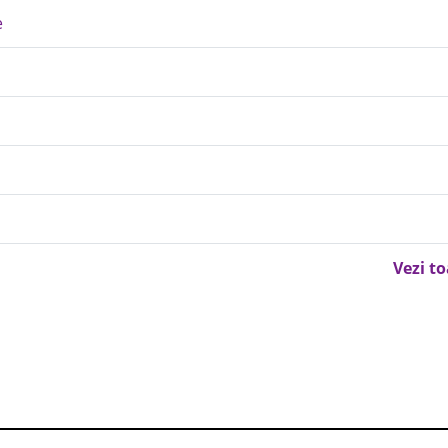
e
Vezi t