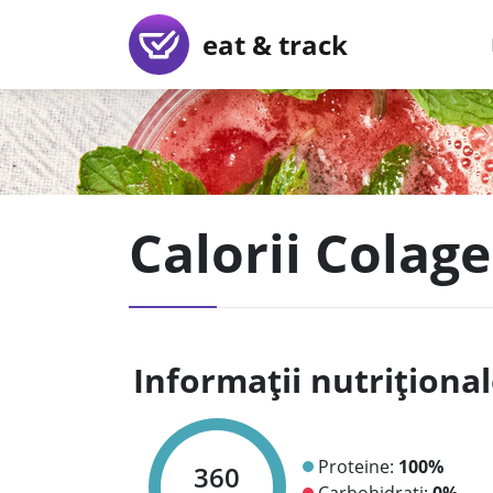
eat & track
Calorii Colag
Informații nutriționa
Proteine:
100%
360
Carbohidrați:
0%