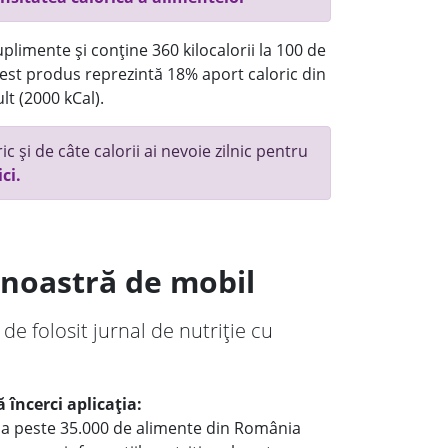
plimente și conține 360 kilocalorii la 100 de
st produs reprezintă 18% aport caloric din
lt (2000 kCal).
c și de câte calorii ai nevoie zilnic pentru
ici.
a noastră de mobil
 de folosit jurnal de nutriție cu
 încerci aplicația:
le a peste 35.000 de alimente din România