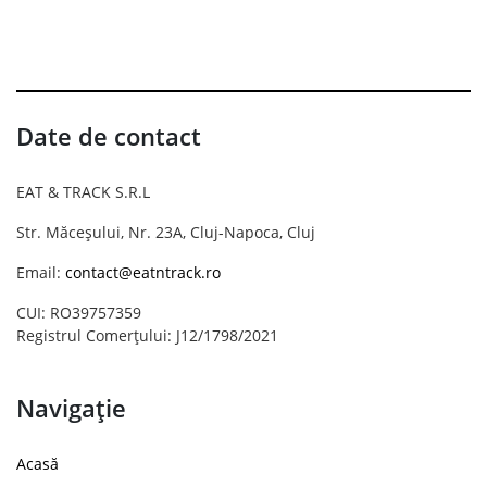
Date de contact
EAT & TRACK S.R.L
Str. Măceșului, Nr. 23A, Cluj-Napoca, Cluj
Email:
contact@eatntrack.ro
CUI: RO39757359
Registrul Comerțului: J12/1798/2021
Navigație
Acasă