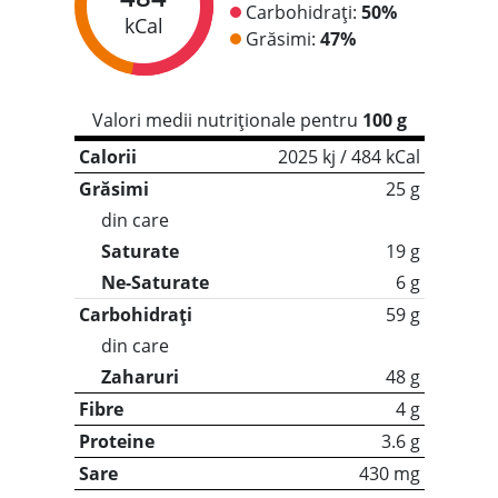
Carbohidrați:
50%
kCal
Grăsimi:
47%
Valori medii nutriționale pentru
100 g
Calorii
2025 kj / 484 kCal
Grăsimi
25 g
din care
Saturate
19 g
Ne-Saturate
6 g
Carbohidrați
59 g
din care
Zaharuri
48 g
Fibre
4 g
Proteine
3.6 g
Sare
430 mg