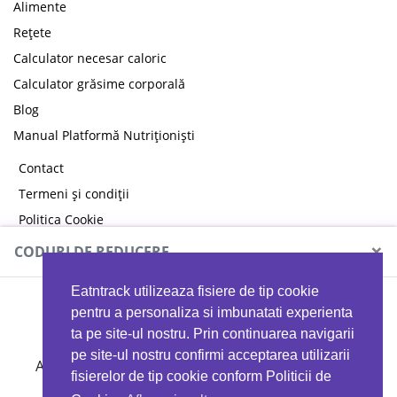
Alimente
Rețete
Calculator necesar caloric
Calculator grăsime corporală
Blog
Manual Platformă Nutriționiști
Contact
Termeni și condiții
Politica Cookie
Politica de confidențialitate
×
CODURI DE REDUCERE
Eatntrack utilizeaza fisiere de tip cookie
MYPROTEIN
pentru a personaliza si imbunatati experienta
ta pe site-ul nostru. Prin continuarea navigarii
pe site-ul nostru confirmi acceptarea utilizarii
Ai
40%
reducere la orice comandă folosind codul
fisierelor de tip cookie conform Politicii de
EATTRACK