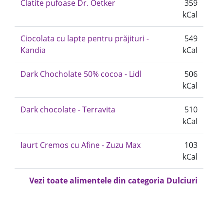
Clatite pufoase Dr. Oetker
359
kCal
Ciocolata cu lapte pentru prăjituri -
549
Kandia
kCal
Dark Chocholate 50% cocoa - Lidl
506
kCal
Dark chocolate - Terravita
510
kCal
Iaurt Cremos cu Afine - Zuzu Max
103
kCal
Vezi toate alimentele din categoria Dulciuri