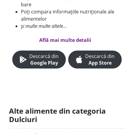
bare
Poți compara informațiile nutriționale ale
alimentelor
și multe multe altele...
Află mai multe detalii
Descarcă din
Descarcă din
Google Play
App Store
Alte alimente din categoria
Dulciuri