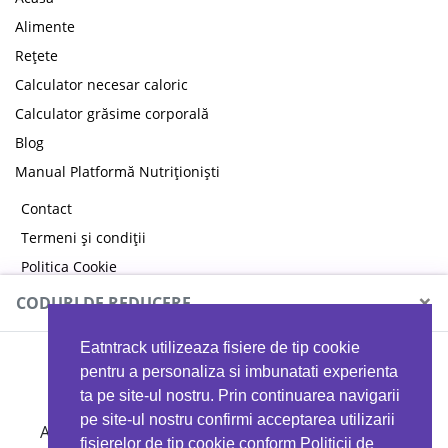
Alimente
Rețete
Calculator necesar caloric
Calculator grăsime corporală
Blog
Manual Platformă Nutriționiști
Contact
Termeni și condiții
Politica Cookie
Politica de confidențialitate
×
CODURI DE REDUCERE
Eatntrack utilizeaza fisiere de tip cookie
MYPROTEIN
pentru a personaliza si imbunatati experienta
ta pe site-ul nostru. Prin continuarea navigarii
pe site-ul nostru confirmi acceptarea utilizarii
Ai
40%
reducere la orice comandă folosind codul
fisierelor de tip cookie conform Politicii de