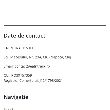
Date de contact
EAT & TRACK S.R.L
Str. Măceșului, Nr. 23A, Cluj-Napoca, Cluj
Email:
contact@eatntrack.ro
CUI: RO39757359
Registrul Comerțului: J12/1798/2021
Navigație
Acasă