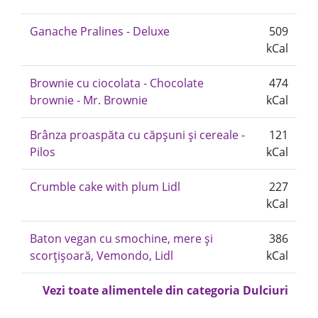
Ganache Pralines - Deluxe
509
kCal
Brownie cu ciocolata - Chocolate
474
brownie - Mr. Brownie
kCal
Brânza proaspăta cu căpșuni și cereale -
121
Pilos
kCal
Crumble cake with plum Lidl
227
kCal
Baton vegan cu smochine, mere și
386
scorțișoară, Vemondo, Lidl
kCal
Vezi toate alimentele din categoria Dulciuri