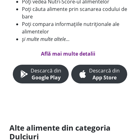
Poți vedea Nutri-Score-ul alimentelor
Poți căuta alimente prin scanarea codului de
bare
Poți compara informațiile nutriționale ale
alimentelor
și multe multe altele...
Află mai multe detalii
Descarcă din
Descarcă din
Google Play
App Store
Alte alimente din categoria
Dulciuri