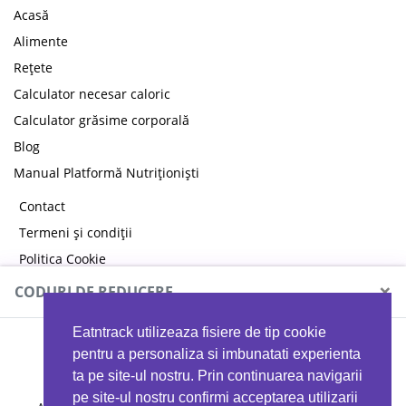
Acasă
Alimente
Rețete
Calculator necesar caloric
Calculator grăsime corporală
Blog
Manual Platformă Nutriționiști
Contact
Termeni și condiții
Politica Cookie
Politica de confidențialitate
×
CODURI DE REDUCERE
Eatntrack utilizeaza fisiere de tip cookie
MYPROTEIN
pentru a personaliza si imbunatati experienta
ta pe site-ul nostru. Prin continuarea navigarii
pe site-ul nostru confirmi acceptarea utilizarii