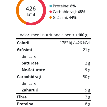
Proteine:
8%
426
Carbohidrați:
48%
kCal
Grăsimi:
44%
Valori medii nutriționale pentru
100 g
Calorii
1782 kj / 426 kCal
Grăsimi
21 g
din care
Saturate
12 g
Ne-Saturate
9 g
Carbohidrați
50 g
din care
Zaharuri
9 g
Fibre
2 g
Proteine
8 g