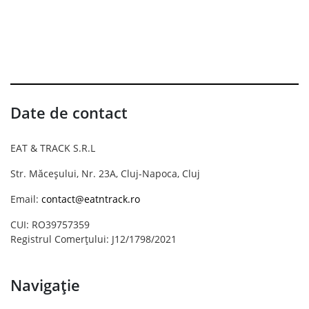
Date de contact
EAT & TRACK S.R.L
Str. Măceșului, Nr. 23A, Cluj-Napoca, Cluj
Email:
contact@eatntrack.ro
CUI: RO39757359
Registrul Comerțului: J12/1798/2021
Navigație