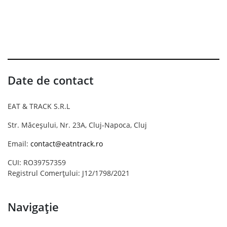
Date de contact
EAT & TRACK S.R.L
Str. Măceșului, Nr. 23A, Cluj-Napoca, Cluj
Email:
contact@eatntrack.ro
CUI: RO39757359
Registrul Comerțului: J12/1798/2021
Navigație