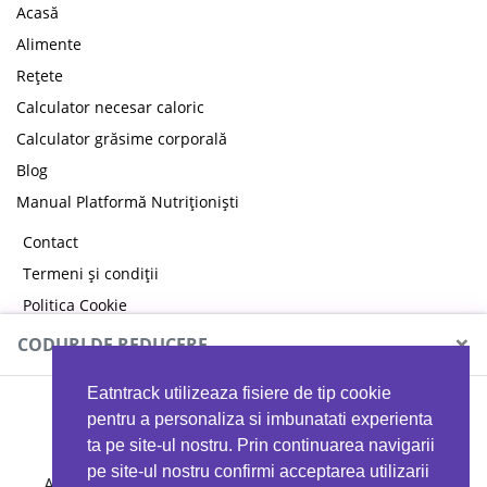
Acasă
Alimente
Rețete
Calculator necesar caloric
Calculator grăsime corporală
Blog
Manual Platformă Nutriționiști
Contact
Termeni și condiții
Politica Cookie
Politica de confidențialitate
×
CODURI DE REDUCERE
Eatntrack utilizeaza fisiere de tip cookie
MYPROTEIN
pentru a personaliza si imbunatati experienta
ta pe site-ul nostru. Prin continuarea navigarii
pe site-ul nostru confirmi acceptarea utilizarii
Ai
40%
reducere la orice comandă folosind codul