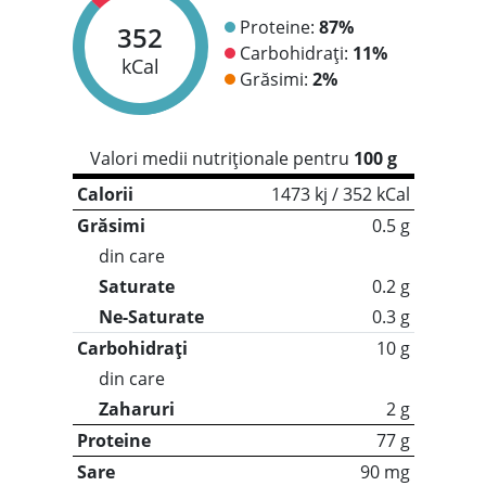
Proteine:
87%
352
Carbohidrați:
11%
kCal
Grăsimi:
2%
Valori medii nutriționale pentru
100 g
Calorii
1473 kj / 352 kCal
Grăsimi
0.5 g
din care
Saturate
0.2 g
Ne-Saturate
0.3 g
Carbohidrați
10 g
din care
Zaharuri
2 g
Proteine
77 g
Sare
90 mg