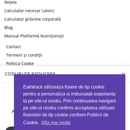
Rețete
Calculator necesar caloric
Calculator grăsime corporală
Blog
Manual Platformă Nutriționiști
Contact
Termeni și condiții
Politica Cookie
Politica de confidențialitate
×
CODURI DE REDUCERE
Eatntrack utilizeaza fisiere de tip cookie
MYPROTEIN
pentru a personaliza si imbunatati experienta
ta pe site-ul nostru. Prin continuarea navigarii
pe site-ul nostru confirmi acceptarea utilizarii
Ai
40%
reducere la orice comandă folosind codul
fisierelor de tip cookie conform Politicii de
EATTRACK
Cookie.
Afla mai multe