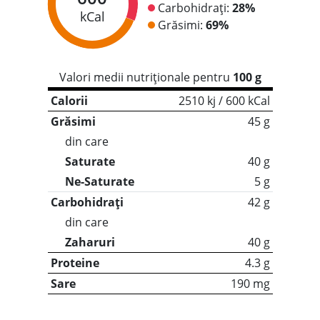
Carbohidrați:
28%
kCal
Grăsimi:
69%
Valori medii nutriționale pentru
100 g
Calorii
2510 kj / 600 kCal
Grăsimi
45 g
din care
Saturate
40 g
Ne-Saturate
5 g
Carbohidrați
42 g
din care
Zaharuri
40 g
Proteine
4.3 g
Sare
190 mg