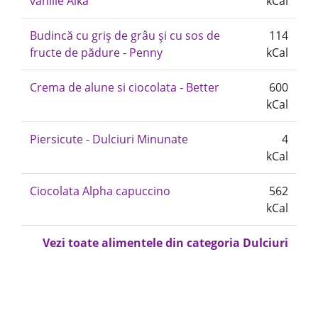
vanilie Alka
kCal
Budincă cu griș de grâu și cu sos de
114
fructe de pădure - Penny
kCal
Crema de alune si ciocolata - Better
600
kCal
Piersicute - Dulciuri Minunate
4
kCal
Ciocolata Alpha capuccino
562
kCal
Vezi toate alimentele din categoria Dulciuri