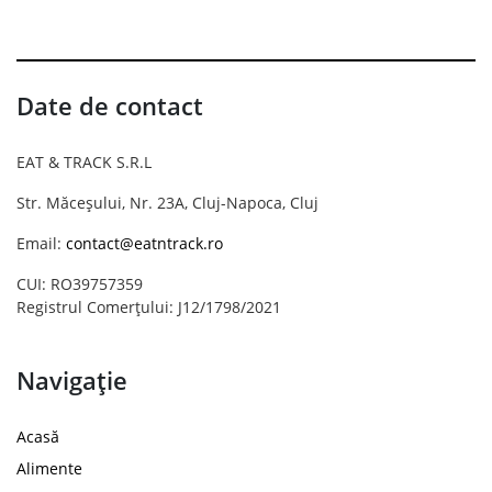
Date de contact
EAT & TRACK S.R.L
Str. Măceșului, Nr. 23A, Cluj-Napoca, Cluj
Email:
contact@eatntrack.ro
CUI: RO39757359
Registrul Comerțului: J12/1798/2021
Navigație
Acasă
Alimente