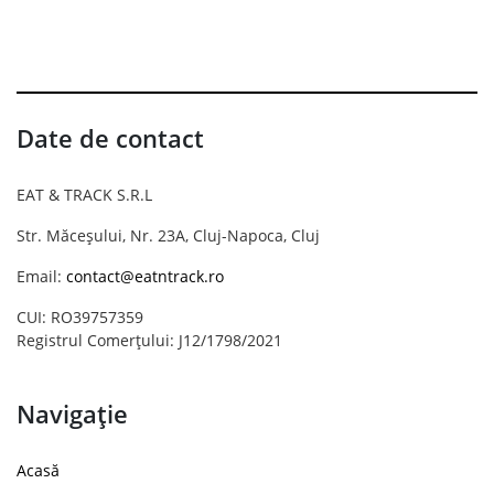
Date de contact
EAT & TRACK S.R.L
Str. Măceșului, Nr. 23A, Cluj-Napoca, Cluj
Email:
contact@eatntrack.ro
CUI: RO39757359
Registrul Comerțului: J12/1798/2021
Navigație
Acasă