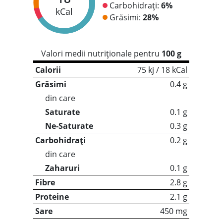
Carbohidrați:
6%
kCal
Grăsimi:
28%
Valori medii nutriționale pentru
100 g
Calorii
75 kj / 18 kCal
Grăsimi
0.4 g
din care
Saturate
0.1 g
Ne-Saturate
0.3 g
Carbohidrați
0.2 g
din care
Zaharuri
0.1 g
Fibre
2.8 g
Proteine
2.1 g
Sare
450 mg