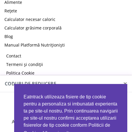
Alimente
Rețete
Calculator necesar caloric
Calculator grăsime corporală
Blog
Manual Platformă Nutriționiști
Contact
Termeni și condiții
Politica Cookie
Politica de confidențialitate
×
CODURI DE REDUCERE
Eatntrack utilizeaza fisiere de tip cookie
MYPROTEIN
pentru a personaliza si imbunatati experienta
ta pe site-ul nostru. Prin continuarea navigarii
pe site-ul nostru confirmi acceptarea utilizarii
Ai
40%
reducere la orice comandă folosind codul
fisierelor de tip cookie conform Politicii de
EATTRACK