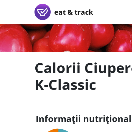
eat & track
Calorii Ciupe
K-Classic
Informații nutriționa