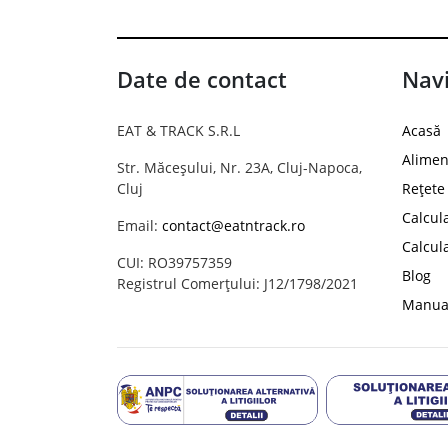
Date de contact
Navi
EAT & TRACK S.R.L
Acasă
Alimen
Str. Măceșului, Nr. 23A, Cluj-Napoca,
Cluj
Rețete
Calcul
Email:
contact@eatntrack.ro
Calcul
CUI: RO39757359
Blog
Registrul Comerțului: J12/1798/2021
Manual