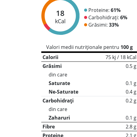
Proteine:
61%
18
Carbohidrați:
6%
kCal
Grăsimi:
33%
Valori medii nutriționale pentru
100 g
Calorii
75 kj / 18 kCal
Grăsimi
0.5 g
din care
Saturate
0.1 g
Ne-Saturate
0.4 g
Carbohidrați
0.2 g
din care
Zaharuri
0.1 g
Fibre
2.8 g
Proteine
2.1 g