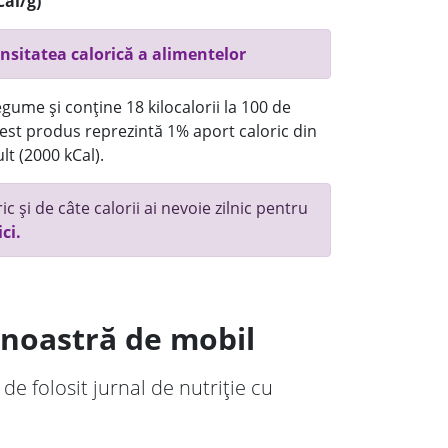
Cal/g)
nsitatea calorică a alimentelor
gume și conține 18 kilocalorii la 100 de
st produs reprezintă 1% aport caloric din
lt (2000 kCal).
c și de câte calorii ai nevoie zilnic pentru
ici.
a noastră de mobil
 de folosit jurnal de nutriție cu