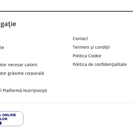
gație
Contact
Termeni și condiții
te
Politica Cookie
Politica de confidențialitate
ator necesar caloric
PROT
ator grăsime corporală
Ai
10%
reducere la
folosind codul
 Platformă Nutriționiști
Profită 