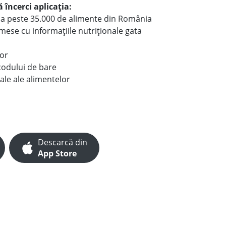
 încerci aplicația:
le a peste 35.000 de alimente din România
e mese cu informațiile nutriționale gata
lor
codului de bare
ale ale alimentelor
Descarcă din
App Store