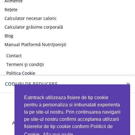
Alimente
Rețete
Calculator necesar caloric
Calculator grăsime corporală
Blog
Manual Platformă Nutriționiști
Contact
Termeni și condiții
Politica Cookie
Politica de confidențialitate
×
CODURI DE REDUCERE
Eatntrack utilizeaza fisiere de tip cookie
MYPROTEIN
pentru a personaliza si imbunatati experienta
ta pe site-ul nostru. Prin continuarea navigarii
pe site-ul nostru confirmi acceptarea utilizarii
Ai
40%
reducere la orice comandă folosind codul
fisierelor de tip cookie conform Politicii de
EATTRACK
Cookie.
Afla mai multe