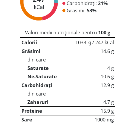
Carbohidrați:
21%
kCal
Grăsimi:
53%
Valori medii nutriționale pentru
100 g
Calorii
1033 kj / 247 kCal
Grăsimi
14.6 g
din care
Saturate
4 g
Ne-Saturate
10.6 g
Carbohidrați
12.9 g
din care
Zaharuri
4.7 g
Proteine
15.9 g
Sare
1000 mg