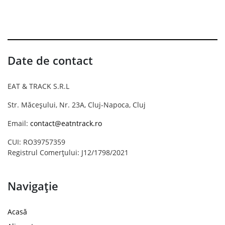
Date de contact
EAT & TRACK S.R.L
Str. Măceșului, Nr. 23A, Cluj-Napoca, Cluj
Email:
contact@eatntrack.ro
CUI: RO39757359
Registrul Comerțului: J12/1798/2021
Navigație
Acasă