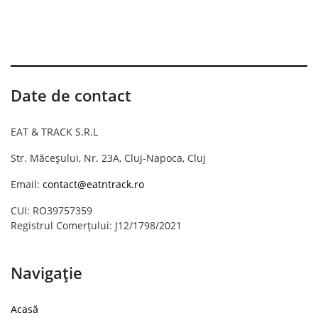
Date de contact
EAT & TRACK S.R.L
Str. Măceșului, Nr. 23A, Cluj-Napoca, Cluj
Email:
contact@eatntrack.ro
CUI: RO39757359
Registrul Comerțului: J12/1798/2021
Navigație
Acasă