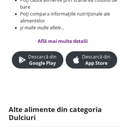
Poți căuta alimente prin scanarea codului de
bare
Poți compara informațiile nutriționale ale
alimentelor
și multe multe altele...
Află mai multe detalii
Descarcă din
Descarcă din
Google Play
App Store
Alte alimente din categoria
Dulciuri