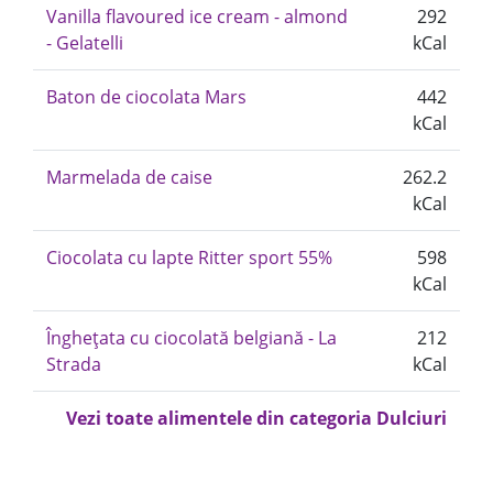
Vanilla flavoured ice cream - almond
292
- Gelatelli
kCal
Baton de ciocolata Mars
442
kCal
Marmelada de caise
262.2
kCal
Ciocolata cu lapte Ritter sport 55%
598
kCal
Înghețata cu ciocolată belgiană - La
212
Strada
kCal
Vezi toate alimentele din categoria Dulciuri