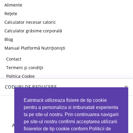
Alimente
Rețete
Calculator necesar caloric
Calculator grăsime corporală
Blog
Manual Platformă Nutriționiști
Contact
Termeni și condiții
Politica Cookie
Politica de confidențialitate
×
CODURI DE REDUCERE
Eatntrack utilizeaza fisiere de tip cookie
MYPROTEIN
pentru a personaliza si imbunatati experienta
ta pe site-ul nostru. Prin continuarea navigarii
pe site-ul nostru confirmi acceptarea utilizarii
Ai
40%
reducere la orice comandă folosind codul
fisierelor de tip cookie conform Politicii de
EATTRACK