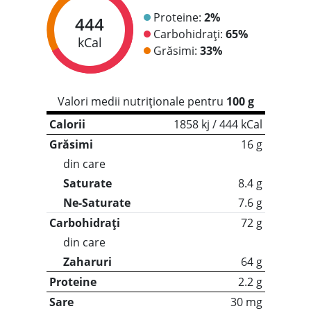
Proteine:
2%
444
Carbohidrați:
65%
kCal
Grăsimi:
33%
Valori medii nutriționale pentru
100 g
Calorii
1858 kj / 444 kCal
Grăsimi
16 g
din care
Saturate
8.4 g
Ne-Saturate
7.6 g
Carbohidrați
72 g
din care
Zaharuri
64 g
Proteine
2.2 g
Sare
30 mg