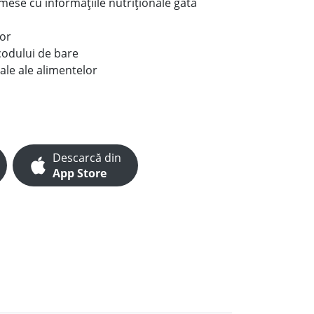
e mese cu informațiile nutriționale gata
lor
codului de bare
ale ale alimentelor
Descarcă din
App Store