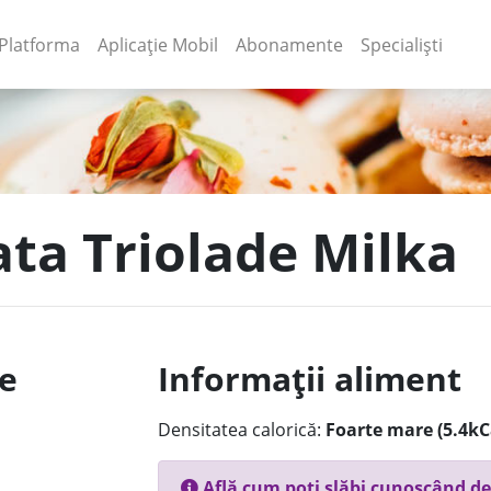
(current)
(current)
Platforma
Aplicație Mobil
Abonamente
Specialiști
ata Triolade Milka
le
Informații aliment
Densitatea calorică:
Foarte mare (5.4kC
Află cum poți slăbi cunoscând de