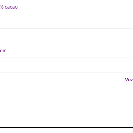
7% cacao
mir
Vez