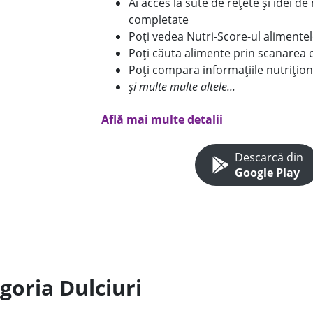
Ai acces la sute de rețete și idei d
completate
Poți vedea Nutri-Score-ul alimente
Poți căuta alimente prin scanarea 
Poți compara informațiile nutrițion
și multe multe altele...
Află mai multe detalii
Descarcă din
Google Play
goria Dulciuri