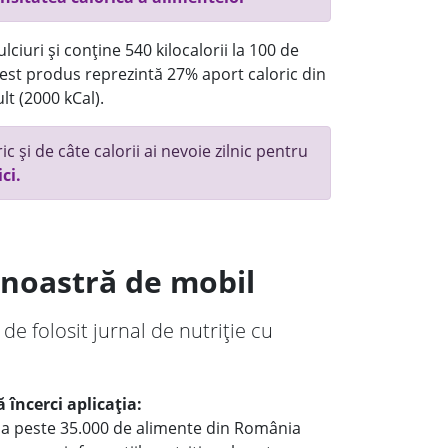
ciuri și conține 540 kilocalorii la 100 de
st produs reprezintă 27% aport caloric din
lt (2000 kCal).
c și de câte calorii ai nevoie zilnic pentru
ici.
a noastră de mobil
 de folosit jurnal de nutriție cu
 încerci aplicația:
le a peste 35.000 de alimente din România