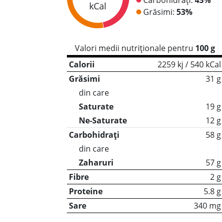
kCal
Grăsimi:
53%
Valori medii nutriționale pentru
100 g
Calorii
2259 kj / 540 kCal
Grăsimi
31 g
din care
Saturate
19 g
Ne-Saturate
12 g
Carbohidrați
58 g
din care
Zaharuri
57 g
Fibre
2 g
Proteine
5.8 g
Sare
340 mg