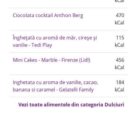
kCal
Ciocolata cocktail Anthon Berg
470
kCal
Înghețată cu aromă de măr, cireșe și
115
vanilie - Tedi Play
kCal
Mini Cakes - Marble - Firenze (Lidl)
456
kCal
Inghetata cu aroma de vanilie, cacao,
184
banana si caramel - Gelatelli Family
kCal
Vezi toate alimentele din categoria Dulciuri