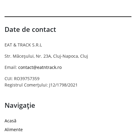
Date de contact
EAT & TRACK S.R.L
Str. Măceșului, Nr. 23A, Cluj-Napoca, Cluj
Email:
contact@eatntrack.ro
CUI: RO39757359
Registrul Comerțului: J12/1798/2021
Navigație
Acasă
Alimente