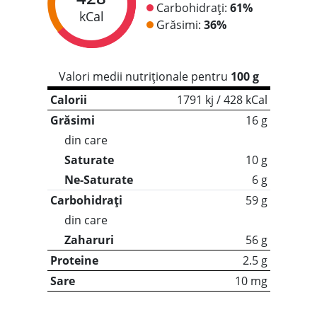
Carbohidrați:
61%
kCal
Grăsimi:
36%
Valori medii nutriționale pentru
100 g
Calorii
1791 kj / 428 kCal
Grăsimi
16 g
din care
Saturate
10 g
Ne-Saturate
6 g
Carbohidrați
59 g
din care
Zaharuri
56 g
Proteine
2.5 g
Sare
10 mg