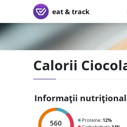
eat & track
Calorii Ciocol
Informații nutriționa
Proteine:
12%
560
Carbohidrați:
34%