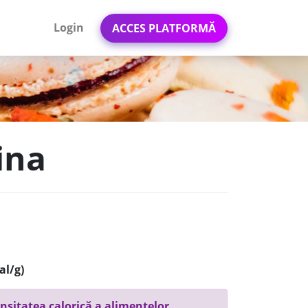
Login
ACCES PLATFORMĂ
ina
al/g)
nsitatea calorică a alimentelor