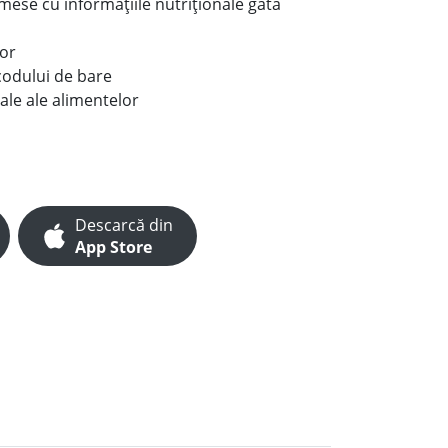
e mese cu informațiile nutriționale gata
lor
codului de bare
ale ale alimentelor
Descarcă din
App Store