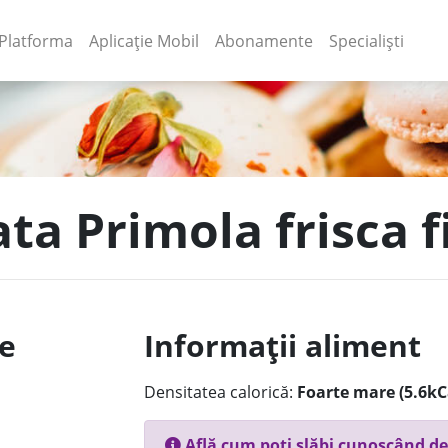
(current)
(current)
Platforma
Aplicație Mobil
Abonamente
Specialiști
ata Primola frisca f
le
Informații aliment
Densitatea calorică:
Foarte mare (5.6kC
Află cum poți slăbi cunoscând de