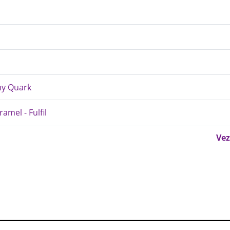
amy Quark
amel - Fulfil
Vez