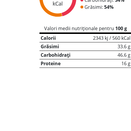
kCal
Grăsimi:
54%
Valori medii nutriționale pentru
100 g
Calorii
2343 kj / 560 kCal
Grăsimi
33.6 g
Carbohidrați
46.6 g
Proteine
16 g