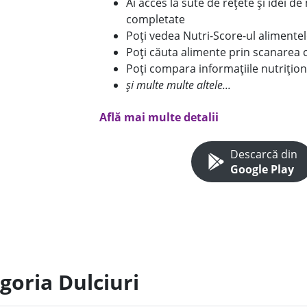
Ai acces la sute de rețete și idei d
completate
Poți vedea Nutri-Score-ul alimente
Poți căuta alimente prin scanarea 
Poți compara informațiile nutrițion
și multe multe altele...
Află mai multe detalii
Descarcă din
Google Play
goria Dulciuri