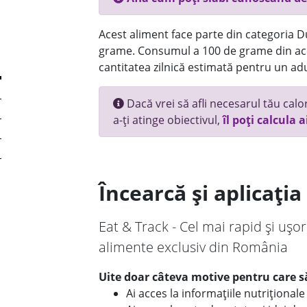
Acest aliment face parte din categoria Dul
grame. Consumul a 100 de grame din ace
cantitatea zilnică estimată pentru un adu
Dacă vrei să afli necesarul tău calori
a-ți atinge obiectivul,
îl poți calcula a
Încearcă și aplicați
Eat & Track - Cel mai rapid și ușor
alimente exclusiv din România
Uite doar câteva motive pentru care să
Ai acces la informațiile nutriționa