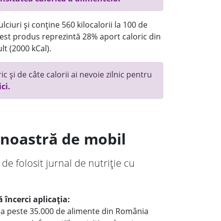
ciuri și conține 560 kilocalorii la 100 de
st produs reprezintă 28% aport caloric din
lt (2000 kCal).
c și de câte calorii ai nevoie zilnic pentru
ici.
a noastră de mobil
 de folosit jurnal de nutriție cu
 încerci aplicația:
le a peste 35.000 de alimente din România