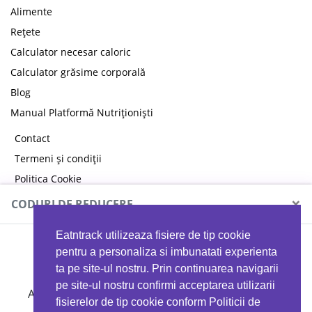
Alimente
Rețete
Calculator necesar caloric
Calculator grăsime corporală
Blog
Manual Platformă Nutriționiști
Contact
Termeni și condiții
Politica Cookie
Politica de confidențialitate
×
CODURI DE REDUCERE
Eatntrack utilizeaza fisiere de tip cookie
MYPROTEIN
pentru a personaliza si imbunatati experienta
ta pe site-ul nostru. Prin continuarea navigarii
pe site-ul nostru confirmi acceptarea utilizarii
Ai
40%
reducere la orice comandă folosind codul
fisierelor de tip cookie conform Politicii de
EATTRACK