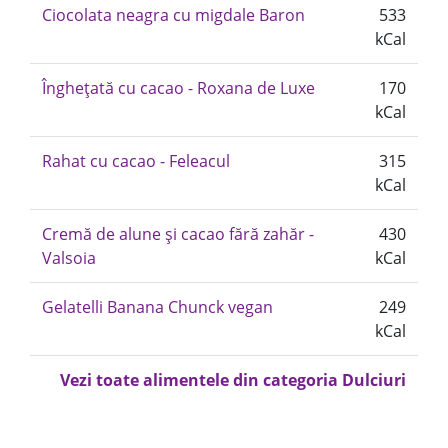
Ciocolata neagra cu migdale Baron
533
kCal
Înghețată cu cacao - Roxana de Luxe
170
kCal
Rahat cu cacao - Feleacul
315
kCal
Cremă de alune și cacao fără zahăr -
430
Valsoia
kCal
Gelatelli Banana Chunck vegan
249
kCal
Vezi toate alimentele din categoria Dulciuri