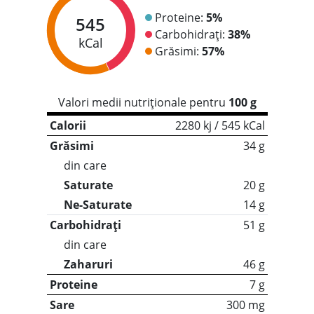
Proteine:
5%
545
Carbohidrați:
38%
kCal
Grăsimi:
57%
Valori medii nutriționale pentru
100 g
Calorii
2280 kj / 545 kCal
Grăsimi
34 g
din care
Saturate
20 g
Ne-Saturate
14 g
Carbohidrați
51 g
din care
Zaharuri
46 g
Proteine
7 g
Sare
300 mg