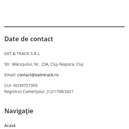
Date de contact
EAT & TRACK S.R.L
Str. Măceșului, Nr. 23A, Cluj-Napoca, Cluj
Email:
contact@eatntrack.ro
CUI: RO39757359
Registrul Comerțului: J12/1798/2021
Navigație
Acasă