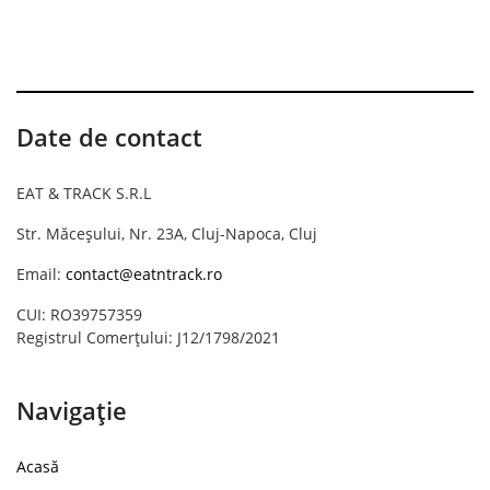
Date de contact
EAT & TRACK S.R.L
Str. Măceșului, Nr. 23A, Cluj-Napoca, Cluj
Email:
contact@eatntrack.ro
CUI: RO39757359
Registrul Comerțului: J12/1798/2021
Navigație
Acasă