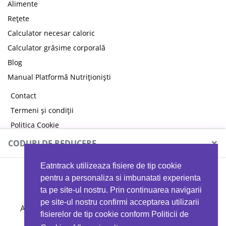
Alimente
Rețete
Calculator necesar caloric
Calculator grăsime corporală
Blog
Manual Platformă Nutriționiști
Contact
Termeni și condiții
Politica Cookie
Politica de confidențialitate
×
CODURI DE REDUCERE
Eatntrack utilizeaza fisiere de tip cookie
MYPROTEIN
pentru a personaliza si imbunatati experienta
ta pe site-ul nostru. Prin continuarea navigarii
pe site-ul nostru confirmi acceptarea utilizarii
Ai
40%
reducere la orice comandă folosind codul
fisierelor de tip cookie conform Politicii de
EATTRACK