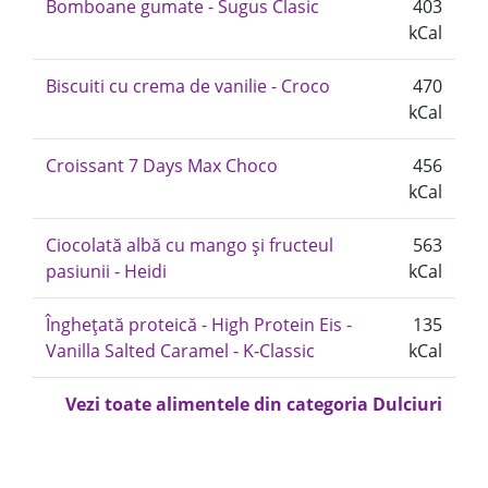
Bomboane gumate - Sugus Clasic
403
kCal
Biscuiti cu crema de vanilie - Croco
470
kCal
Croissant 7 Days Max Choco
456
kCal
Ciocolată albă cu mango și fructeul
563
pasiunii - Heidi
kCal
Înghețată proteică - High Protein Eis -
135
Vanilla Salted Caramel - K-Classic
kCal
Vezi toate alimentele din categoria Dulciuri