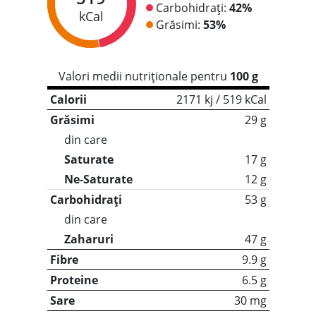
Carbohidrați:
42%
kCal
Grăsimi:
53%
Valori medii nutriționale pentru
100 g
Calorii
2171 kj / 519 kCal
Grăsimi
29 g
din care
Saturate
17 g
Ne-Saturate
12 g
Carbohidrați
53 g
din care
Zaharuri
47 g
Fibre
9.9 g
Proteine
6.5 g
Sare
30 mg