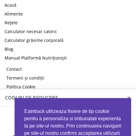
Acasă
Alimente
Rețete
Calculator necesar caloric
Calculator grăsime corporală
Blog
Manual Platformă Nutriționiști
Contact
Termeni și condiții
Politica Cookie
Politica de confidențialitate
×
CODURI DE REDUCERE
Eatntrack utilizeaza fisiere de tip cookie
MYPROTEIN
pentru a personaliza si imbunatati experienta
ta pe site-ul nostru. Prin continuarea navigarii
pe site-ul nostru confirmi acceptarea utilizarii