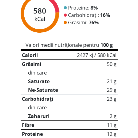
Proteine:
8%
580
Carbohidrați:
16%
kCal
Grăsimi:
76%
Valori medii nutriționale pentru
100 g
Calorii
2427 kj / 580 kCal
Grăsimi
50 g
din care
Saturate
21 g
Ne-Saturate
29 g
Carbohidrați
23 g
din care
Zaharuri
2 g
Fibre
11 g
Proteine
12 g