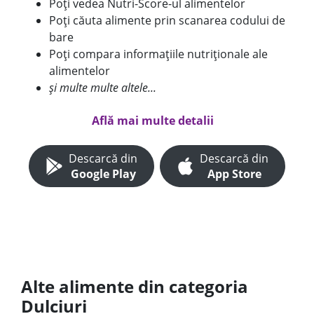
Poți vedea Nutri-Score-ul alimentelor
Poți căuta alimente prin scanarea codului de
bare
Poți compara informațiile nutriționale ale
alimentelor
și multe multe altele...
Află mai multe detalii
Descarcă din
Descarcă din
Google Play
App Store
Alte alimente din categoria
Dulciuri