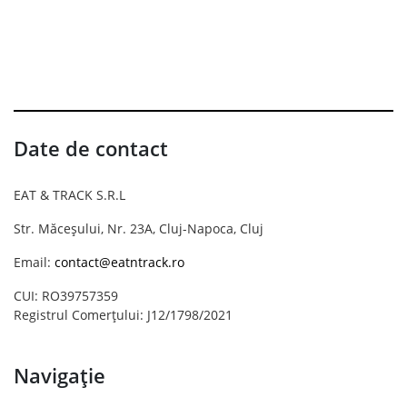
Date de contact
EAT & TRACK S.R.L
Str. Măceșului, Nr. 23A, Cluj-Napoca, Cluj
Email:
contact@eatntrack.ro
CUI: RO39757359
Registrul Comerțului: J12/1798/2021
Navigație