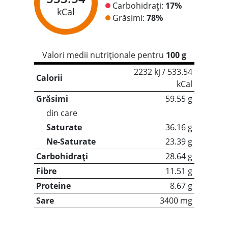
Carbohidrați:
17%
kCal
Grăsimi:
78%
Valori medii nutriționale pentru
100 g
2232 kj / 533.54
Calorii
kCal
Grăsimi
59.55 g
din care
Saturate
36.16 g
Ne-Saturate
23.39 g
Carbohidrați
28.64 g
Fibre
11.51 g
Proteine
8.67 g
Sare
3400 mg