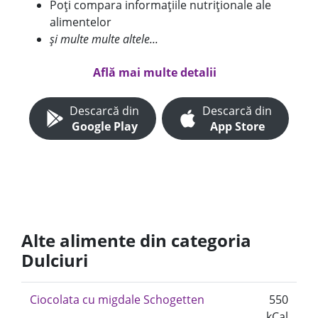
Poți compara informațiile nutriționale ale
alimentelor
și multe multe altele...
Află mai multe detalii
Descarcă din
Descarcă din
Google Play
App Store
Alte alimente din categoria
Dulciuri
Ciocolata cu migdale Schogetten
550
kCal