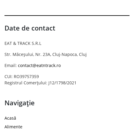
Date de contact
EAT & TRACK S.R.L
Str. Măceșului, Nr. 23A, Cluj-Napoca, Cluj
Email:
contact@eatntrack.ro
CUI: RO39757359
Registrul Comerțului: J12/1798/2021
Navigație
Acasă
Alimente