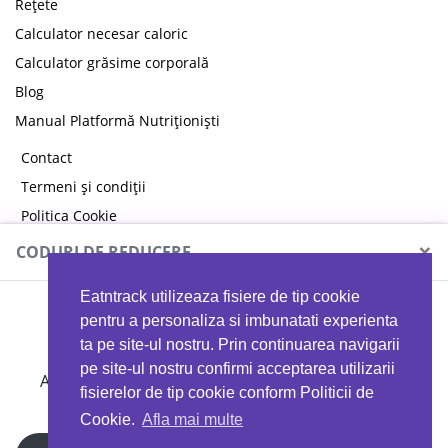
Rețete
Calculator necesar caloric
Calculator grăsime corporală
Blog
Manual Platformă Nutriționiști
Contact
Termeni și condiții
Politica Cookie
Politica de confidențialitate
×
CODURI DE REDUCERE
Eatntrack utilizeaza fisiere de tip cookie
MYPROTEIN
pentru a personaliza si imbunatati experienta
ta pe site-ul nostru. Prin continuarea navigarii
pe site-ul nostru confirmi acceptarea utilizarii
Ai
40%
reducere la orice comandă folosind codul
fisierelor de tip cookie conform Politicii de
EATTRACK
Cookie.
Afla mai multe