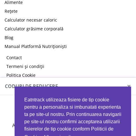
Alimente
Rețete
Calculator necesar caloric
Calculator grăsime corporală
Blog
Manual Platformă Nutriționiști
Contact
Termeni și condiții
Politica Cookie
Politica de confidențialitate
×
CODURI DE REDUCERE
Eatntrack utilizeaza fisiere de tip cookie
MYPROTEIN
pentru a personaliza si imbunatati experienta
ta pe site-ul nostru. Prin continuarea navigarii
pe site-ul nostru confirmi acceptarea utilizarii
Ai
40%
reducere la orice comandă folosind codul
fisierelor de tip cookie conform Politicii de
EATTRACK