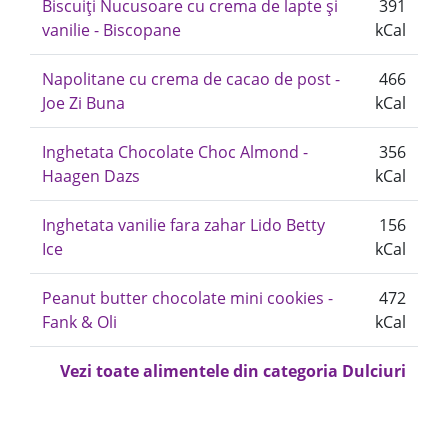
Biscuiți Nucusoare cu crema de lapte și
391
vanilie - Biscopane
kCal
Napolitane cu crema de cacao de post -
466
Joe Zi Buna
kCal
Inghetata Chocolate Choc Almond -
356
Haagen Dazs
kCal
Inghetata vanilie fara zahar Lido Betty
156
Ice
kCal
Peanut butter chocolate mini cookies -
472
Fank & Oli
kCal
Vezi toate alimentele din categoria Dulciuri