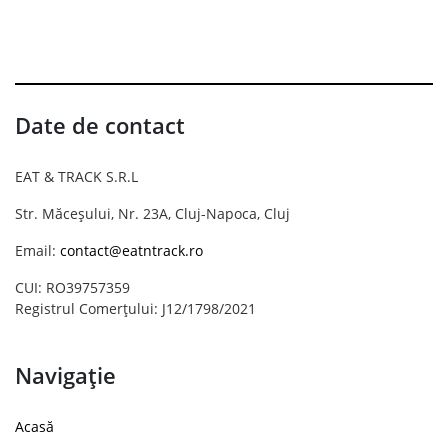
Date de contact
EAT & TRACK S.R.L
Str. Măceșului, Nr. 23A, Cluj-Napoca, Cluj
Email:
contact@eatntrack.ro
CUI: RO39757359
Registrul Comerțului: J12/1798/2021
Navigație
Acasă