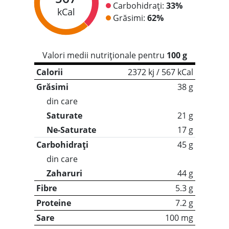
Carbohidrați:
33%
kCal
Grăsimi:
62%
Valori medii nutriționale pentru
100 g
Calorii
2372 kj / 567 kCal
Grăsimi
38 g
din care
Saturate
21 g
Ne-Saturate
17 g
Carbohidrați
45 g
din care
Zaharuri
44 g
Fibre
5.3 g
Proteine
7.2 g
Sare
100 mg