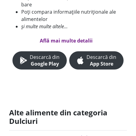
bare
Poți compara informațiile nutriționale ale
alimentelor
și multe multe altele...
Află mai multe detalii
Descarcă din
Descarcă din
Google Play
App Store
Alte alimente din categoria
Dulciuri