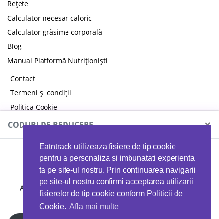
Rețete
Calculator necesar caloric
Calculator grăsime corporală
Blog
Manual Platformă Nutriționiști
Contact
Termeni și condiții
Politica Cookie
Politica de confidențialitate
×
CODURI DE REDUCERE
Eatntrack utilizeaza fisiere de tip cookie
MYPROTEIN
pentru a personaliza si imbunatati experienta
ta pe site-ul nostru. Prin continuarea navigarii
pe site-ul nostru confirmi acceptarea utilizarii
Ai
40%
reducere la orice comandă folosind codul
fisierelor de tip cookie conform Politicii de
EATTRACK
Cookie.
Afla mai multe