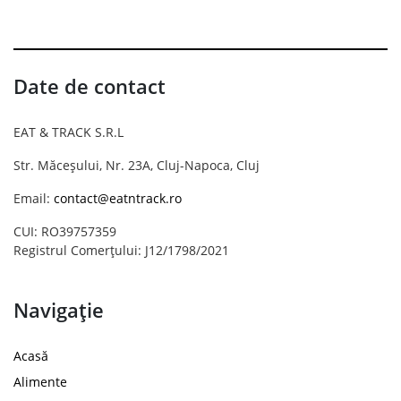
Date de contact
EAT & TRACK S.R.L
Str. Măceșului, Nr. 23A, Cluj-Napoca, Cluj
Email:
contact@eatntrack.ro
CUI: RO39757359
Registrul Comerțului: J12/1798/2021
Navigație
Acasă
Alimente