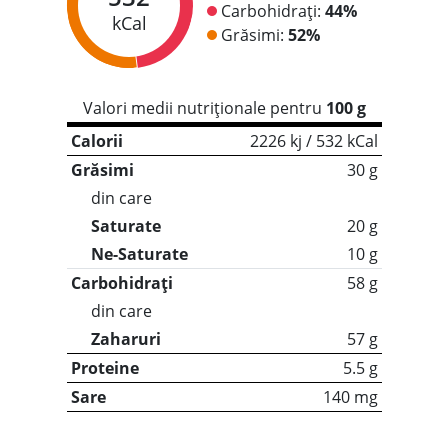
Carbohidrați:
44%
kCal
Grăsimi:
52%
Valori medii nutriționale pentru
100 g
Calorii
2226 kj / 532 kCal
Grăsimi
30 g
din care
Saturate
20 g
Ne-Saturate
10 g
Carbohidrați
58 g
din care
Zaharuri
57 g
Proteine
5.5 g
Sare
140 mg