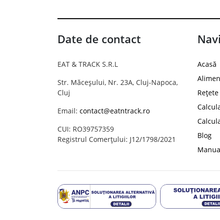
Date de contact
Navi
EAT & TRACK S.R.L
Acasă
Alimen
Str. Măceșului, Nr. 23A, Cluj-Napoca,
Cluj
Rețete
Calcul
Email:
contact@eatntrack.ro
Calcul
CUI: RO39757359
Blog
Registrul Comerțului: J12/1798/2021
Manual