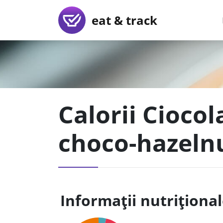
eat & track
Calorii Cioco
choco-hazelnu
Informații nutriționa