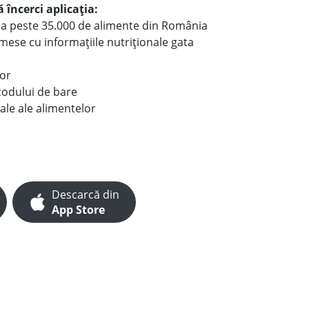
 încerci aplicația:
le a peste 35.000 de alimente din România
e mese cu informațiile nutriționale gata
lor
codului de bare
ale ale alimentelor
Descarcă din
App Store