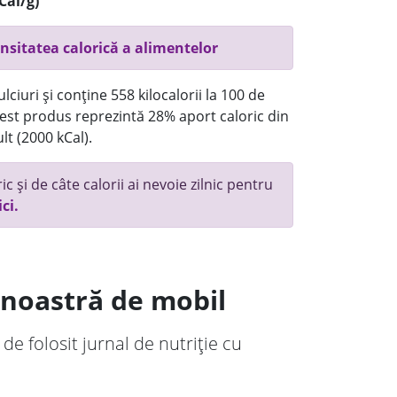
Cal/g)
nsitatea calorică a alimentelor
ciuri și conține 558 kilocalorii la 100 de
st produs reprezintă 28% aport caloric din
lt (2000 kCal).
c și de câte calorii ai nevoie zilnic pentru
ici.
a noastră de mobil
 de folosit jurnal de nutriție cu