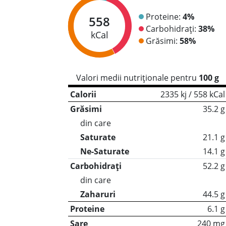
Proteine:
4%
558
Carbohidrați:
38%
kCal
Grăsimi:
58%
Valori medii nutriționale pentru
100 g
Calorii
2335 kj / 558 kCal
Grăsimi
35.2 g
din care
Saturate
21.1 g
Ne-Saturate
14.1 g
Carbohidrați
52.2 g
din care
Zaharuri
44.5 g
Proteine
6.1 g
Sare
240 mg