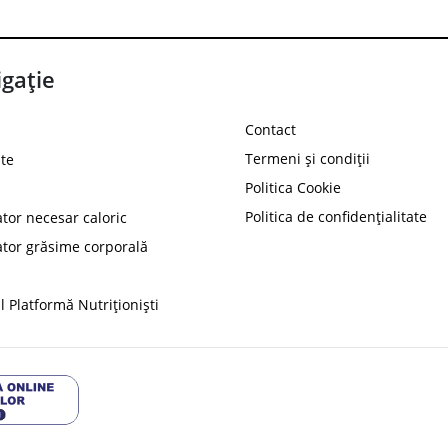
gație
Contact
Termeni și condiții
te
Politica Cookie
Politica de confidențialitate
ator necesar caloric
PROT
ator grăsime corporală
Ai
10%
reducere la
folosind codul
 Platformă Nutriționiști
Profită 