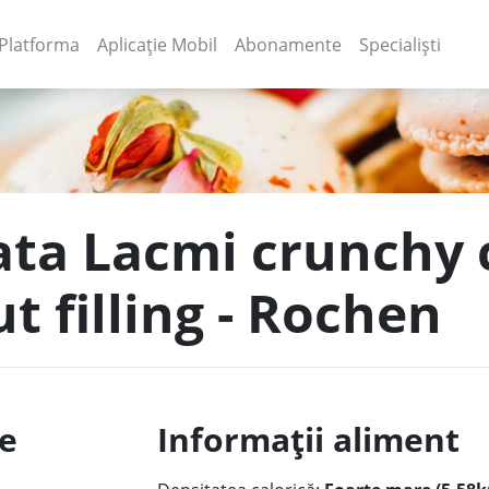
(current)
(current)
Platforma
Aplicație Mobil
Abonamente
Specialiști
lata Lacmi crunchy
t filling - Rochen
le
Informații aliment