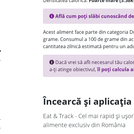
Densitatea calorică:
Foarte mare (5.58k
Află cum poți slăbi cunoscând de
Acest aliment face parte din categoria Dul
grame. Consumul a 100 de grame din ace
cantitatea zilnică estimată pentru un adu
Dacă vrei să afli necesarul tău calori
a-ți atinge obiectivul,
îl poți calcula a
Încearcă și aplicați
Eat & Track - Cel mai rapid și ușor
alimente exclusiv din România