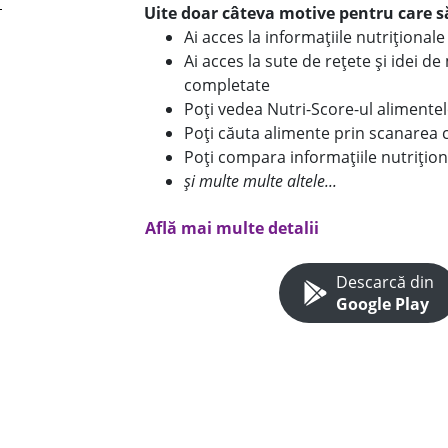
Uite doar câteva motive pentru care să
Ai acces la informațiile nutriționa
Ai acces la sute de rețete și idei d
completate
Poți vedea Nutri-Score-ul alimente
Poți căuta alimente prin scanarea 
Poți compara informațiile nutrițion
și multe multe altele...
Află mai multe detalii
Descarcă din
Google Play