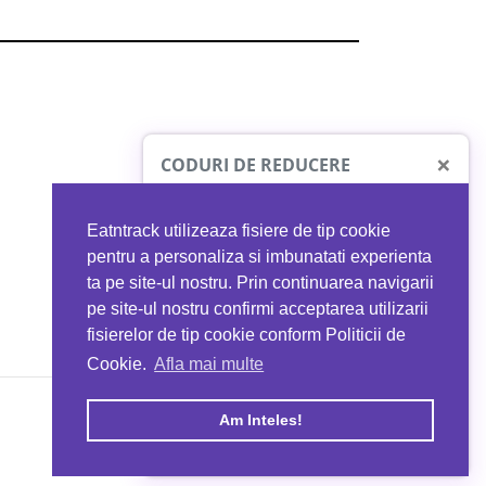
×
CODURI DE REDUCERE
Eatntrack utilizeaza fisiere de tip cookie
O41
MYPROTEIN
pentru a personaliza si imbunatati experienta
ta pe site-ul nostru. Prin continuarea navigarii
 orice comandă
Ai
40%
reducere la orice comandă
pe site-ul nostru confirmi acceptarea utilizarii
EATNTRACK
folosind codul
EATTRACK
fisierelor de tip cookie conform Politicii de
Cookie.
Afla mai multe
acum
Profită acum
Am Inteles!
Copyright © 2026 EAT & TRACK S.R.L