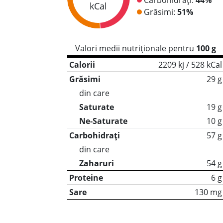
kCal
Grăsimi:
51%
Valori medii nutriționale pentru
100 g
Calorii
2209 kj / 528 kCal
Grăsimi
29 g
din care
Saturate
19 g
Ne-Saturate
10 g
Carbohidrați
57 g
din care
Zaharuri
54 g
Proteine
6 g
Sare
130 mg