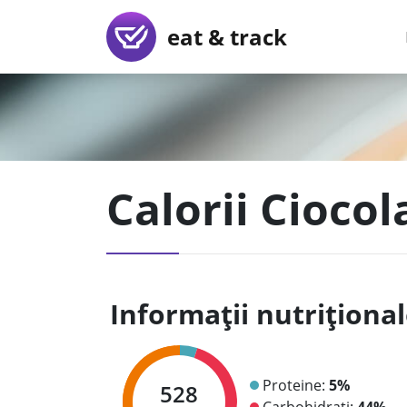
eat & track
Calorii Cioco
Informații nutriționa
Proteine:
5%
528
Carbohidrați:
44%