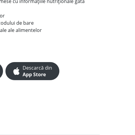
e mese cu informațiile nutriționale gata
lor
codului de bare
ale ale alimentelor
Descarcă din
App Store