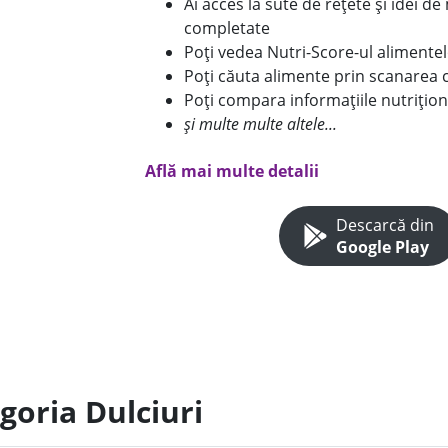
Ai acces la sute de rețete și idei d
completate
Poți vedea Nutri-Score-ul alimente
Poți căuta alimente prin scanarea 
Poți compara informațiile nutrițion
și multe multe altele...
Află mai multe detalii
Descarcă din
Google Play
goria Dulciuri