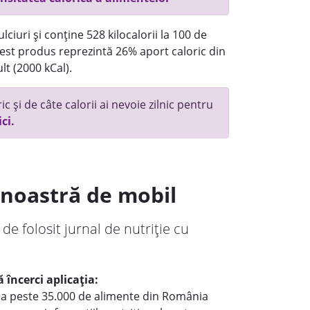
ciuri și conține 528 kilocalorii la 100 de
st produs reprezintă 26% aport caloric din
lt (2000 kCal).
c și de câte calorii ai nevoie zilnic pentru
ici.
a noastră de mobil
 de folosit jurnal de nutriție cu
 încerci aplicația:
le a peste 35.000 de alimente din România