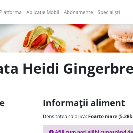
(current)
(current)
Platforma
Aplicație Mobil
Abonamente
Specialiști
lata Heidi Gingerbr
le
Informații aliment
Densitatea calorică:
Foarte mare (5.28k
Află cum poți slăbi cunoscând de