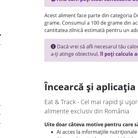
Acest aliment face parte din categoria Dul
grame. Consumul a 100 de grame din ace
cantitatea zilnică estimată pentru un adu
Dacă vrei să afli necesarul tău calori
a-ți atinge obiectivul,
îl poți calcula a
Încearcă și aplicați
Eat & Track - Cel mai rapid și ușor
alimente exclusiv din România
Uite doar câteva motive pentru care să
Ai acces la informațiile nutriționa