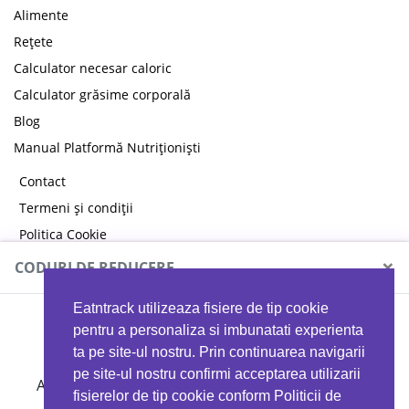
Alimente
Rețete
Calculator necesar caloric
Calculator grăsime corporală
Blog
Manual Platformă Nutriționiști
Contact
Termeni și condiții
Politica Cookie
Politica de confidențialitate
×
CODURI DE REDUCERE
Eatntrack utilizeaza fisiere de tip cookie
MYPROTEIN
pentru a personaliza si imbunatati experienta
ta pe site-ul nostru. Prin continuarea navigarii
pe site-ul nostru confirmi acceptarea utilizarii
Ai
40%
reducere la orice comandă folosind codul
fisierelor de tip cookie conform Politicii de
EATTRACK