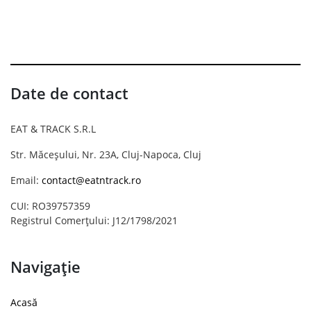
Date de contact
EAT & TRACK S.R.L
Str. Măceșului, Nr. 23A, Cluj-Napoca, Cluj
Email:
contact@eatntrack.ro
CUI: RO39757359
Registrul Comerțului: J12/1798/2021
Navigație
Acasă