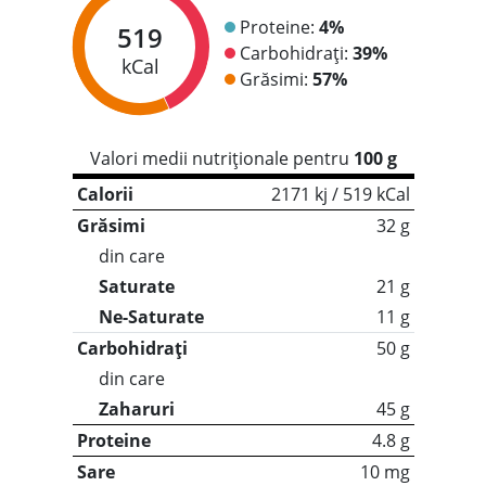
Proteine:
4%
519
Carbohidrați:
39%
kCal
Grăsimi:
57%
Valori medii nutriționale pentru
100 g
Calorii
2171 kj / 519 kCal
Grăsimi
32 g
din care
Saturate
21 g
Ne-Saturate
11 g
Carbohidrați
50 g
din care
Zaharuri
45 g
Proteine
4.8 g
Sare
10 mg