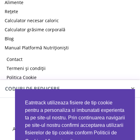
Alimente
Rețete
Calculator necesar caloric
Calculator grăsime corporală
Blog
Manual Platformă Nutriționiști
Contact
Termeni și condiții
Politica Cookie
Politica de confidențialitate
×
CODURI DE REDUCERE
Eatntrack utilizeaza fisiere de tip cookie
MYPROTEIN
pentru a personaliza si imbunatati experienta
ta pe site-ul nostru. Prin continuarea navigarii
pe site-ul nostru confirmi acceptarea utilizarii
Ai
40%
reducere la orice comandă folosind codul
fisierelor de tip cookie conform Politicii de
EATTRACK