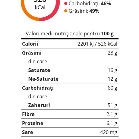
Carbohidrați:
46%
kCal
Grăsimi:
49%
Valori medii nutriționale pentru
100 g
Calorii
2201 kj / 526 kCal
Grăsimi
28 g
din care
Saturate
16 g
Ne-Saturate
12 g
Carbohidrați
60 g
din care
Zaharuri
51 g
Fibre
2.1 g
Proteine
6.1 g
Sare
420 mg