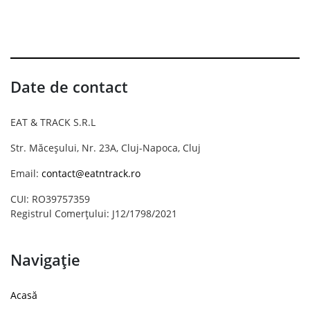
Date de contact
EAT & TRACK S.R.L
Str. Măceșului, Nr. 23A, Cluj-Napoca, Cluj
Email:
contact@eatntrack.ro
CUI: RO39757359
Registrul Comerțului: J12/1798/2021
Navigație
Acasă