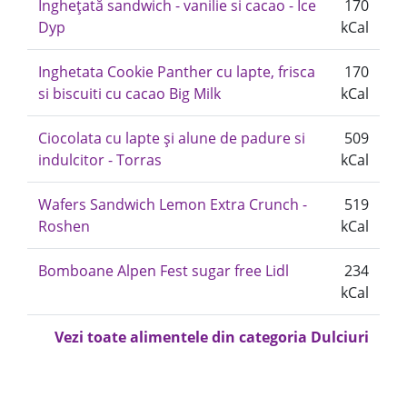
Înghețată sandwich - vanilie si cacao - Ice
170
Dyp
kCal
Inghetata Cookie Panther cu lapte, frisca
170
si biscuiti cu cacao Big Milk
kCal
Ciocolata cu lapte și alune de padure si
509
indulcitor - Torras
kCal
Wafers Sandwich Lemon Extra Crunch -
519
Roshen
kCal
Bomboane Alpen Fest sugar free Lidl
234
kCal
Vezi toate alimentele din categoria Dulciuri