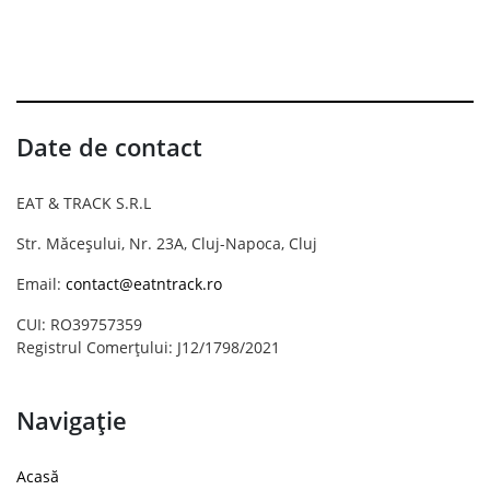
Date de contact
EAT & TRACK S.R.L
Str. Măceșului, Nr. 23A, Cluj-Napoca, Cluj
Email:
contact@eatntrack.ro
CUI: RO39757359
Registrul Comerțului: J12/1798/2021
Navigație
Acasă