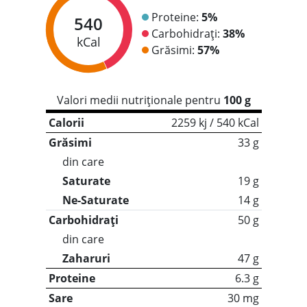
Proteine:
5%
540
Carbohidrați:
38%
kCal
Grăsimi:
57%
Valori medii nutriționale pentru
100 g
Calorii
2259 kj / 540 kCal
Grăsimi
33 g
din care
Saturate
19 g
Ne-Saturate
14 g
Carbohidrați
50 g
din care
Zaharuri
47 g
Proteine
6.3 g
Sare
30 mg