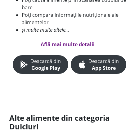
Poți căuta alimente prin scanarea codului de
bare
Poți compara informațiile nutriționale ale
alimentelor
și multe multe altele...
Află mai multe detalii
Descarcă din
Descarcă din
Google Play
App Store
Alte alimente din categoria
Dulciuri