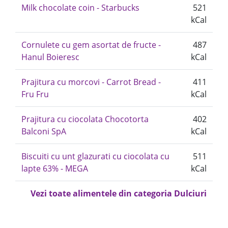
Milk chocolate coin - Starbucks
521
kCal
Cornulete cu gem asortat de fructe -
487
Hanul Boieresc
kCal
Prajitura cu morcovi - Carrot Bread -
411
Fru Fru
kCal
Prajitura cu ciocolata Chocotorta
402
Balconi SpA
kCal
Biscuiti cu unt glazurati cu ciocolata cu
511
lapte 63% - MEGA
kCal
Vezi toate alimentele din categoria Dulciuri