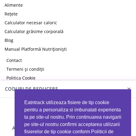
Alimente
Rețete
Calculator necesar caloric
Calculator grăsime corporală
Blog
Manual Platformă Nutriționiști
Contact
Termeni și condiții
Politica Cookie
Politica de confidențialitate
×
CODURI DE REDUCERE
Eatntrack utilizeaza fisiere de tip cookie
MYPROTEIN
pentru a personaliza si imbunatati experienta
ta pe site-ul nostru. Prin continuarea navigarii
pe site-ul nostru confirmi acceptarea utilizarii
Ai
40%
reducere la orice comandă folosind codul
fisierelor de tip cookie conform Politicii de
EATTRACK