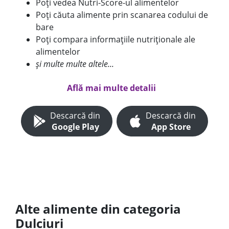
Poți vedea Nutri-Score-ul alimentelor
Poți căuta alimente prin scanarea codului de
bare
Poți compara informațiile nutriționale ale
alimentelor
și multe multe altele...
Află mai multe detalii
Descarcă din
Descarcă din
Google Play
App Store
Alte alimente din categoria
Dulciuri