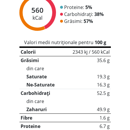
Proteine:
5%
560
Carbohidrați:
38%
kCal
Grăsimi:
57%
Valori medii nutriționale pentru
100 g
Calorii
2343 kj / 560 kCal
Grăsimi
35.6 g
din care
Saturate
19.3 g
Ne-Saturate
16.3 g
Carbohidrați
52.5 g
din care
Zaharuri
49.9 g
Fibre
1.6 g
Proteine
6.7 g