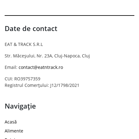
Date de contact
EAT & TRACK S.R.L
Str. Măceșului, Nr. 23A, Cluj-Napoca, Cluj
Email:
contact@eatntrack.ro
CUI: RO39757359
Registrul Comerțului: J12/1798/2021
Navigație
Acasă
Alimente