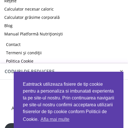
Rețete
Calculator necesar caloric
Calculator grăsime corporală
Blog
Manual Platformă Nutriționiști
Contact
Termeni și condiții
Politica Cookie
Politica de confidențialitate
×
CODURI DE REDUCERE
Eatntrack utilizeaza fisiere de tip cookie
MYPROTEIN
pentru a personaliza si imbunatati experienta
ta pe site-ul nostru. Prin continuarea navigarii
pe site-ul nostru confirmi acceptarea utilizarii
Ai
40%
reducere la orice comandă folosind codul
fisierelor de tip cookie conform Politicii de
EATTRACK
Cookie.
Afla mai multe