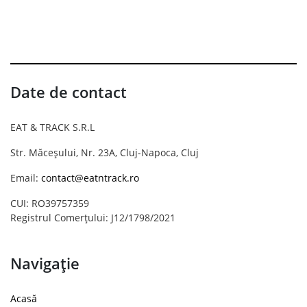
Date de contact
EAT & TRACK S.R.L
Str. Măceșului, Nr. 23A, Cluj-Napoca, Cluj
Email:
contact@eatntrack.ro
CUI: RO39757359
Registrul Comerțului: J12/1798/2021
Navigație
Acasă