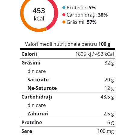
Proteine:
5%
453
Carbohidrați:
38%
kCal
Grăsimi:
57%
Valori medii nutriționale pentru
100 g
Calorii
1895 kj / 453 kCal
Grăsimi
32 g
din care
Saturate
20 g
Ne-Saturate
12 g
Carbohidrați
48.5 g
din care
Zaharuri
2.5 g
Proteine
6 g
Sare
100 mg