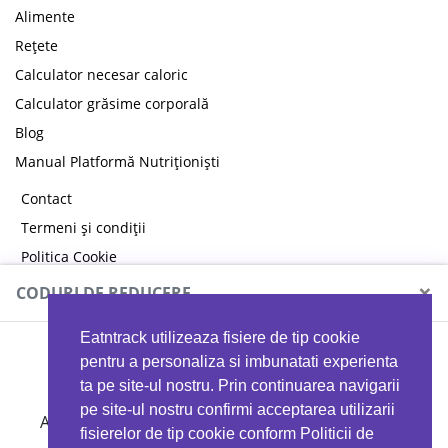
Alimente
Rețete
Calculator necesar caloric
Calculator grăsime corporală
Blog
Manual Platformă Nutriționiști
Contact
Termeni și condiții
Politica Cookie
Politica de confidențialitate
×
CODURI DE REDUCERE
Eatntrack utilizeaza fisiere de tip cookie
MYPROTEIN
pentru a personaliza si imbunatati experienta
ta pe site-ul nostru. Prin continuarea navigarii
pe site-ul nostru confirmi acceptarea utilizarii
Ai
40%
reducere la orice comandă folosind codul
fisierelor de tip cookie conform Politicii de
EATTRACK