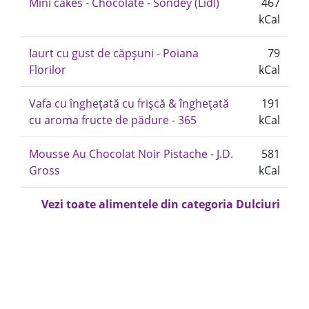
Mini cakes - Chocolate - Sondey (Lidl)
467
kCal
Iaurt cu gust de căpșuni - Poiana
79
Florilor
kCal
Vafa cu înghețată cu frișcă & înghețată
191
cu aroma fructe de pădure - 365
kCal
Mousse Au Chocolat Noir Pistache - J.D.
581
Gross
kCal
Vezi toate alimentele din categoria Dulciuri