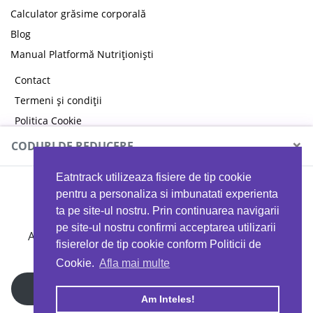
Calculator grăsime corporală
Blog
Manual Platformă Nutriționiști
Contact
Termeni și condiții
Politica Cookie
Politica de confidențialitate
×
CODURI DE REDUCERE
Eatntrack utilizeaza fisiere de tip cookie
MYPROTEIN
pentru a personaliza si imbunatati experienta
ta pe site-ul nostru. Prin continuarea navigarii
pe site-ul nostru confirmi acceptarea utilizarii
Ai
40%
reducere la orice comandă folosind codul
fisierelor de tip cookie conform Politicii de
EATTRACK
Cookie.
Afla mai multe
Profită acum
Am Inteles!
Copyright © 2026 EAT & TRACK S.R.L