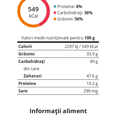
Proteine:
8%
549
Carbohidrați:
36%
kCal
Grăsimi:
56%
Valori medii nutriționale pentru
100 g
Calorii
2297 kj / 549 kCal
Grăsimi
33.9 g
Carbohidrați
49 g
din care
Zaharuri
47.6 g
Proteine
10.2 g
Sare
290 mg
Informații aliment