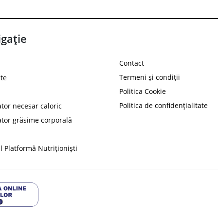
gație
Contact
Termeni și condiții
te
Politica Cookie
Politica de confidențialitate
ator necesar caloric
PROT
ator grăsime corporală
Ai
10%
reducere la
folosind codul
 Platformă Nutriționiști
Profită 