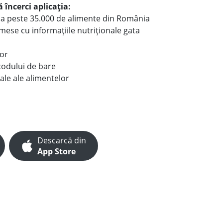
 încerci aplicația:
le a peste 35.000 de alimente din România
e mese cu informațiile nutriționale gata
lor
codului de bare
ale ale alimentelor
Descarcă din
App Store