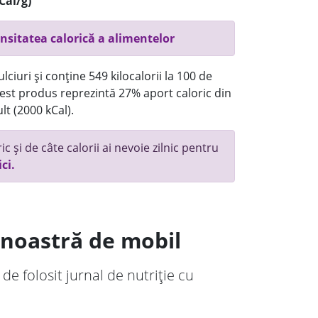
Cal/g)
nsitatea calorică a alimentelor
ciuri și conține 549 kilocalorii la 100 de
st produs reprezintă 27% aport caloric din
lt (2000 kCal).
c și de câte calorii ai nevoie zilnic pentru
ici.
a noastră de mobil
 de folosit jurnal de nutriție cu