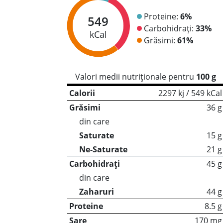
Proteine:
6%
549
Carbohidrați:
33%
kCal
Grăsimi:
61%
Valori medii nutriționale pentru
100 g
Calorii
2297 kj / 549 kCal
Grăsimi
36 g
din care
Saturate
15 g
Ne-Saturate
21 g
Carbohidrați
45 g
din care
Zaharuri
44 g
Proteine
8.5 g
Sare
170 mg