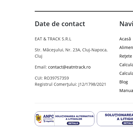
Date de contact
Navi
EAT & TRACK S.R.L
Acasă
Alimen
Str. Măceșului, Nr. 23A, Cluj-Napoca,
Cluj
Rețete
Calcul
Email:
contact@eatntrack.ro
Calcul
CUI: RO39757359
Blog
Registrul Comerțului: J12/1798/2021
Manual