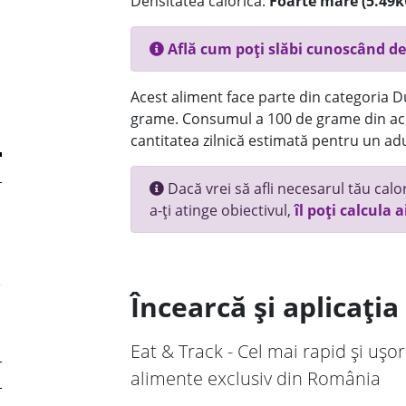
Densitatea calorică:
Foarte mare (5.49k
Află cum poți slăbi cunoscând de
Acest aliment face parte din categoria Dul
grame. Consumul a 100 de grame din ace
cantitatea zilnică estimată pentru un adu
Dacă vrei să afli necesarul tău calori
a-ți atinge obiectivul,
îl poți calcula a
Încearcă și aplicați
Eat & Track - Cel mai rapid și ușor
alimente exclusiv din România