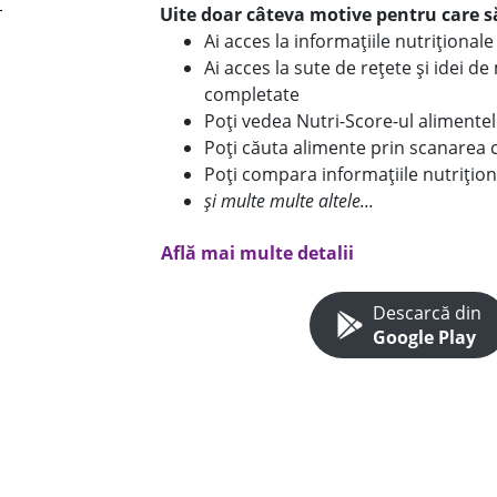
Uite doar câteva motive pentru care să
Ai acces la informațiile nutriționa
Ai acces la sute de rețete și idei d
completate
Poți vedea Nutri-Score-ul alimente
Poți căuta alimente prin scanarea 
Poți compara informațiile nutrițion
și multe multe altele...
Află mai multe detalii
Descarcă din
Google Play