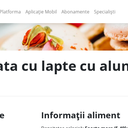
(current)
(current)
Platforma
Aplicație Mobil
Abonamente
Specialiști
ata cu lapte cu alun
le
Informații aliment