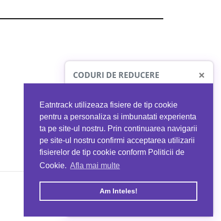
×
CODURI DE REDUCERE
Eatntrack utilizeaza fisiere de tip cookie
O41
MYPROTEIN
pentru a personaliza si imbunatati experienta
ta pe site-ul nostru. Prin continuarea navigarii
 orice comandă
Ai
40%
reducere la orice comandă
pe site-ul nostru confirmi acceptarea utilizarii
EATNTRACK
folosind codul
EATTRACK
fisierelor de tip cookie conform Politicii de
Cookie.
Afla mai multe
acum
Profită acum
Am Inteles!
Copyright © 2026 EAT & TRACK S.R.L