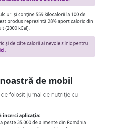
ciuri și conține 559 kilocalorii la 100 de
st produs reprezintă 28% aport caloric din
lt (2000 kCal).
c și de câte calorii ai nevoie zilnic pentru
ici.
a noastră de mobil
 de folosit jurnal de nutriție cu
 încerci aplicația:
le a peste 35.000 de alimente din România