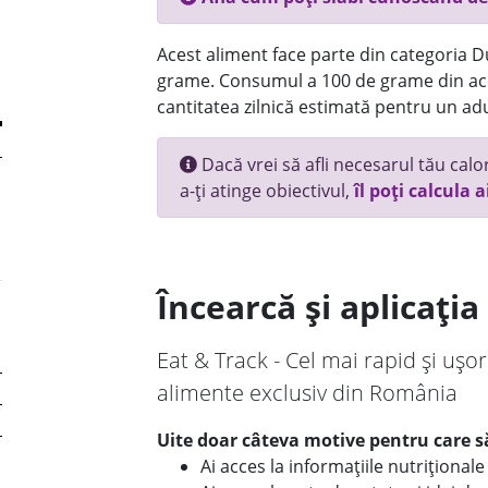
Acest aliment face parte din categoria Dul
grame. Consumul a 100 de grame din ace
cantitatea zilnică estimată pentru un adu
Dacă vrei să afli necesarul tău calori
a-ți atinge obiectivul,
îl poți calcula a
Încearcă și aplicați
Eat & Track - Cel mai rapid și ușor
alimente exclusiv din România
Uite doar câteva motive pentru care să
Ai acces la informațiile nutriționa