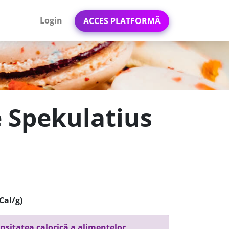
Login
ACCES PLATFORMĂ
e Spekulatius
Cal/g)
nsitatea calorică a alimentelor