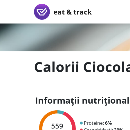
eat & track
Calorii Cioco
Informații nutriționa
Proteine:
6%
559
Carbohidrați:
39%