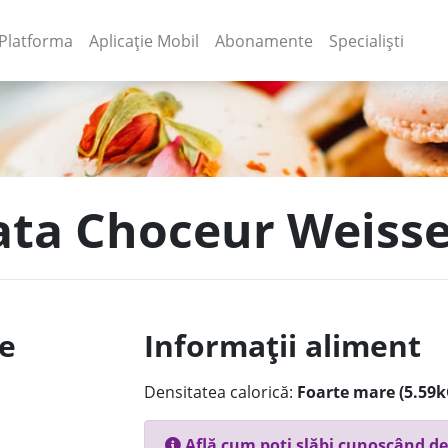
(current)
(current)
Platforma
Aplicație Mobil
Abonamente
Specialiști
lata Choceur Weiss
le
Informații aliment
Densitatea calorică:
Foarte mare (5.59k
Află cum poți slăbi cunoscând de