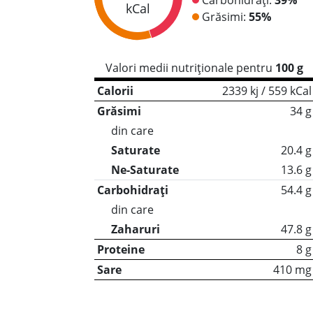
kCal
Grăsimi:
55%
Valori medii nutriționale pentru
100 g
Calorii
2339 kj / 559 kCal
Grăsimi
34 g
din care
Saturate
20.4 g
Ne-Saturate
13.6 g
Carbohidrați
54.4 g
din care
Zaharuri
47.8 g
Proteine
8 g
Sare
410 mg