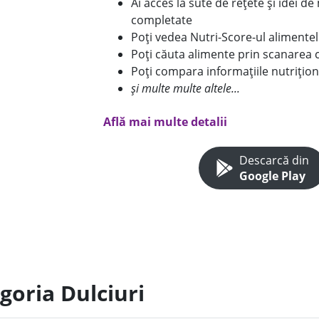
Ai acces la sute de rețete și idei d
completate
Poți vedea Nutri-Score-ul alimente
Poți căuta alimente prin scanarea 
Poți compara informațiile nutrițion
și multe multe altele...
Află mai multe detalii
Descarcă din
Google Play
goria Dulciuri