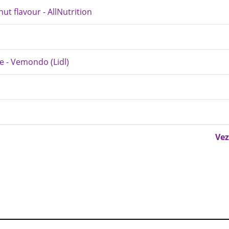
ut flavour - AllNutrition
e - Vemondo (Lidl)
Vez