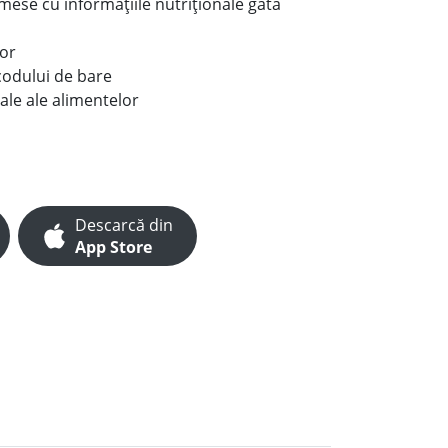
e mese cu informațiile nutriționale gata
lor
codului de bare
ale ale alimentelor
Descarcă din
App Store