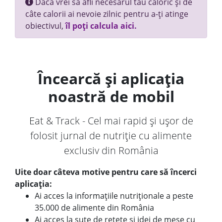
Dacă vrei să afli necesarul tău caloric și de
câte calorii ai nevoie zilnic pentru a-ți atinge
obiectivul,
îl poți calcula aici.
Încearcă și aplicația
noastră de mobil
Eat & Track - Cel mai rapid și ușor de
folosit jurnal de nutriție cu alimente
exclusiv din România
Uite doar câteva motive pentru care să încerci
aplicația:
Ai acces la informațiile nutriționale a peste
35.000 de alimente din România
Ai acces la sute de rețete și idei de mese cu