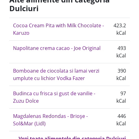
Dulciuri
Cocoa Cream Pita with Milk Chocolate -
423.2
Karuzo
kCal
Napolitane crema cacao - Joe Original
493
kCal
Bomboane de ciocolata si lamai verzi
390
umplute cu lichior Vodka Fazer
kCal
Budinca cu frisca si gust de vanilie -
97
Zuzu Dolce
kCal
Magdalenas Redondas - Brioșe -
446
Sol&Mar (Lidl)
kCal
Vezi toate alimentele din categoria Dulciuri