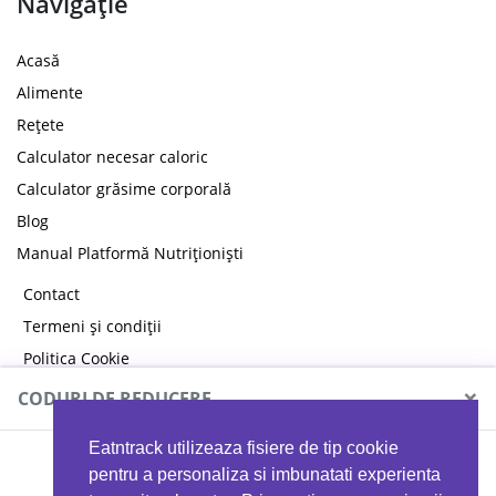
Navigație
Acasă
Alimente
Rețete
Calculator necesar caloric
Calculator grăsime corporală
Blog
Manual Platformă Nutriționiști
Contact
Termeni și condiții
Politica Cookie
Politica de confidențialitate
×
CODURI DE REDUCERE
Eatntrack utilizeaza fisiere de tip cookie
MYPROTEIN
pentru a personaliza si imbunatati experienta