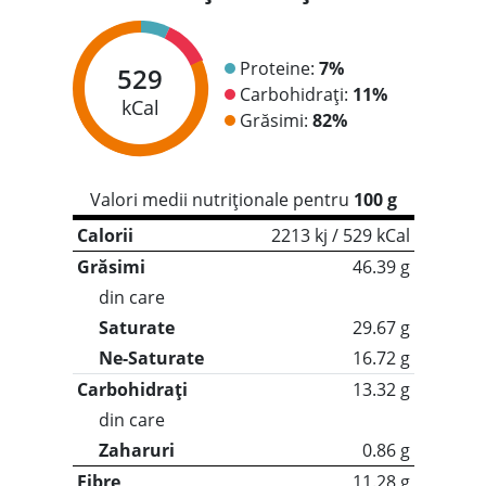
Proteine:
7%
529
Carbohidrați:
11%
kCal
Grăsimi:
82%
Valori medii nutriționale pentru
100 g
Calorii
2213 kj / 529 kCal
Grăsimi
46.39 g
din care
Saturate
29.67 g
Ne-Saturate
16.72 g
Carbohidrați
13.32 g
din care
Zaharuri
0.86 g
Fibre
11.28 g