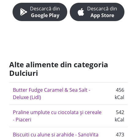
Descarcă din
Descarcă din
Google Play
App Store
Alte alimente din categoria
Dulciuri
Butter Fudge Caramel & Sea Salt -
456
Deluxe (Lidl)
kCal
Praline umplute cu ciocolata și cereale
542
- Piaceri
kCal
Biscuiti cu alune si arahide - SanoVita
473