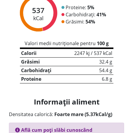
Proteine:
5%
537
Carbohidrați:
41%
kCal
Grăsimi:
54%
Valori medii nutriționale pentru
100 g
Calorii
2247 kj / 537 kCal
Grăsimi
32.4 g
Carbohidrați
54.4 g
Proteine
6.8 g
Informații aliment
Densitatea calorică:
Foarte mare (5.37kCal/g)
Află cum poți slăbi cunoscând