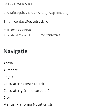
EAT & TRACK S.R.L
Str. Măceșului, Nr. 23A, Cluj-Napoca, Cluj
Email:
contact@eatntrack.ro
CUI: RO39757359
Registrul Comerțului: J12/1798/2021
Navigație
Acasă
Alimente
Rețete
Calculator necesar caloric
Calculator grăsime corporală
Blog
Manual Platformă Nutriționiști