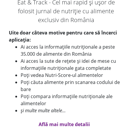
Eat & Track - Cel mai rapid și ușor de
folosit jurnal de nutriție cu alimente
exclusiv din România
Uite doar câteva motive pentru care să încerci
aplicația:
Ai acces la informațiile nutriționale a peste
35.000 de alimente din România
Ai acces la sute de rețete și idei de mese cu
informațiile nutriționale gata completate
Poți vedea Nutri-Score-ul alimentelor
Poți căuta alimente prin scanarea codului de
bare
Poți compara informațiile nutriționale ale
alimentelor
și multe multe altele...
Află mai multe detalii