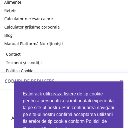
Alimente
Rețete
Calculator necesar caloric
Calculator grăsime corporală
Blog
Manual Platformă Nutriționiști
Contact
Termeni și condiții
Politica Cookie
Politica de confidențialitate
×
CODURI DE REDUCERE
Eatntrack utilizeaza fisiere de tip cookie
MYPROTEIN
pentru a personaliza si imbunatati experienta
ta pe site-ul nostru. Prin continuarea navigarii
pe site-ul nostru confirmi acceptarea utilizarii
Ai
40%
reducere la orice comandă folosind codul
fisierelor de tip cookie conform Politicii de
EATTRACK