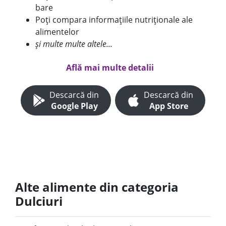
bare
Poți compara informațiile nutriționale ale
alimentelor
și multe multe altele...
Află mai multe detalii
Descarcă din
Descarcă din
Google Play
App Store
Alte alimente din categoria
Dulciuri