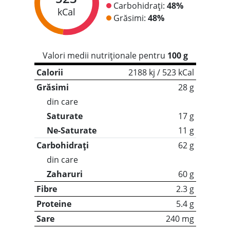
Carbohidrați:
48%
kCal
Grăsimi:
48%
Valori medii nutriționale pentru
100 g
Calorii
2188 kj / 523 kCal
Grăsimi
28 g
din care
Saturate
17 g
Ne-Saturate
11 g
Carbohidrați
62 g
din care
Zaharuri
60 g
Fibre
2.3 g
Proteine
5.4 g
Sare
240 mg