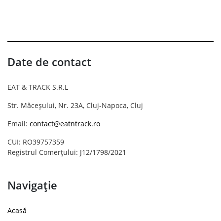
Date de contact
EAT & TRACK S.R.L
Str. Măceșului, Nr. 23A, Cluj-Napoca, Cluj
Email:
contact@eatntrack.ro
CUI: RO39757359
Registrul Comerțului: J12/1798/2021
Navigație
Acasă