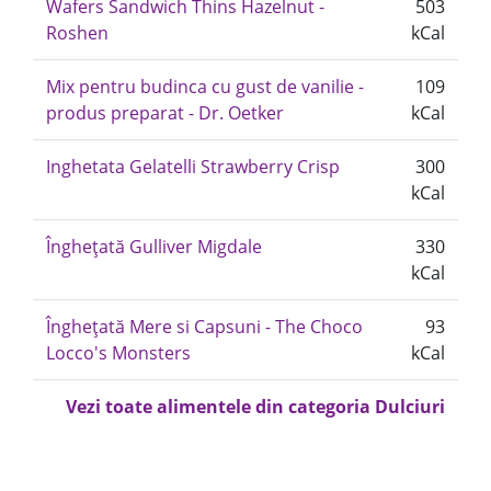
Wafers Sandwich Thins Hazelnut -
503
Roshen
kCal
Mix pentru budinca cu gust de vanilie -
109
produs preparat - Dr. Oetker
kCal
Inghetata Gelatelli Strawberry Crisp
300
kCal
Înghețată Gulliver Migdale
330
kCal
Înghețată Mere si Capsuni - The Choco
93
Locco's Monsters
kCal
Vezi toate alimentele din categoria Dulciuri