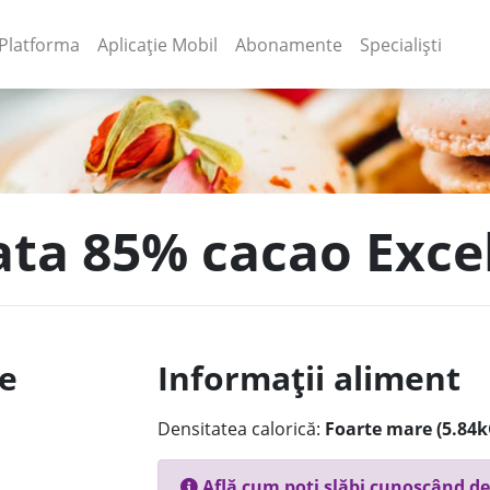
(current)
(current)
Platforma
Aplicație Mobil
Abonamente
Specialiști
ata 85% cacao Excel
le
Informații aliment
Densitatea calorică:
Foarte mare (5.84k
Află cum poți slăbi cunoscând de