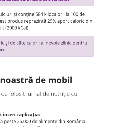
ciuri și conține 584 kilocalorii la 100 de
st produs reprezintă 29% aport caloric din
lt (2000 kCal).
c și de câte calorii ai nevoie zilnic pentru
ici.
a noastră de mobil
 de folosit jurnal de nutriție cu
 încerci aplicația:
le a peste 35.000 de alimente din România