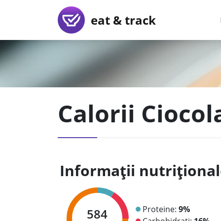
eat & track
Calorii Ciocol
Informații nutriționa
Proteine:
9%
584
Carbohidrați:
16%