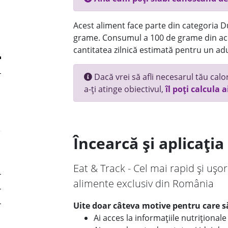
Acest aliment face parte din categoria Dul
grame. Consumul a 100 de grame din ace
cantitatea zilnică estimată pentru un adu
Dacă vrei să afli necesarul tău calori
a-ți atinge obiectivul,
îl poți calcula a
Încearcă și aplicați
Eat & Track - Cel mai rapid și ușor
alimente exclusiv din România
Uite doar câteva motive pentru care să
Ai acces la informațiile nutriționa