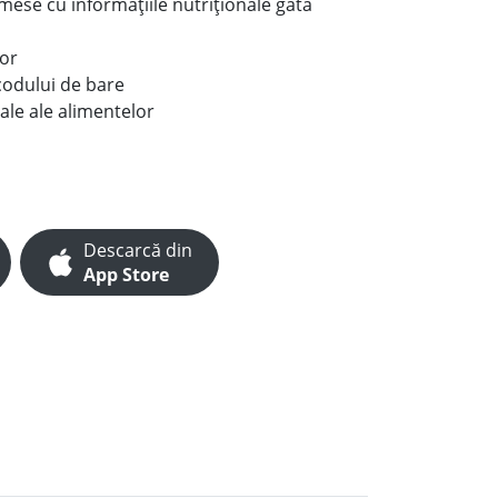
e mese cu informațiile nutriționale gata
lor
codului de bare
ale ale alimentelor
Descarcă din
App Store