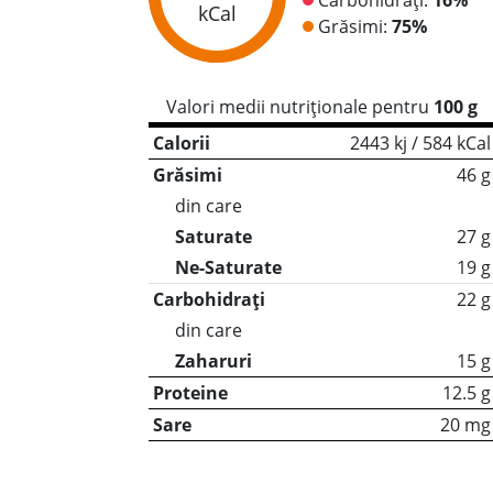
kCal
Grăsimi:
75%
Valori medii nutriționale pentru
100 g
Calorii
2443 kj / 584 kCal
Grăsimi
46 g
din care
Saturate
27 g
Ne-Saturate
19 g
Carbohidrați
22 g
din care
Zaharuri
15 g
Proteine
12.5 g
Sare
20 mg