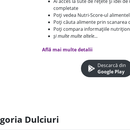
Ai acces la sute de rețete și idei d
completate
Poți vedea Nutri-Score-ul alimente
Poți căuta alimente prin scanarea 
Poți compara informațiile nutrițion
și multe multe altele...
Află mai multe detalii
Descarcă din
Google Play
goria Dulciuri