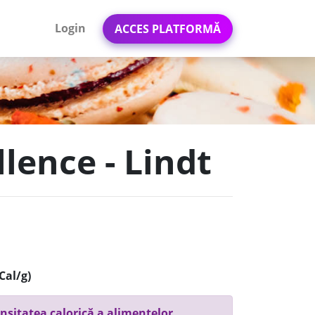
Login
ACCES PLATFORMĂ
lence - Lindt
Cal/g)
nsitatea calorică a alimentelor