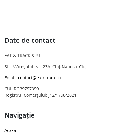
Date de contact
EAT & TRACK S.R.L
Str. Măceșului, Nr. 23A, Cluj-Napoca, Cluj
Email:
contact@eatntrack.ro
CUI: RO39757359
Registrul Comerțului: J12/1798/2021
Navigație
Acasă