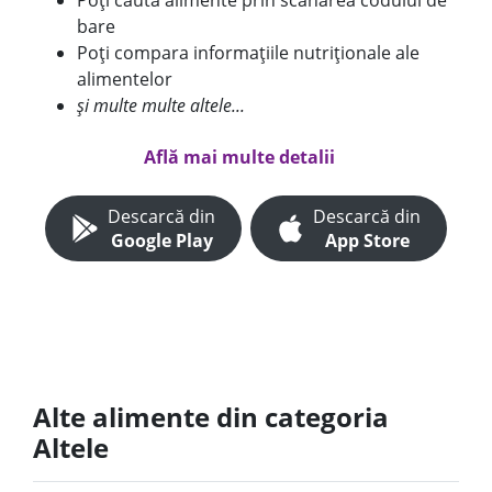
Poți căuta alimente prin scanarea codului de
bare
Poți compara informațiile nutriționale ale
alimentelor
și multe multe altele...
Află mai multe detalii
Descarcă din
Descarcă din
Google Play
App Store
Alte alimente din categoria
Altele