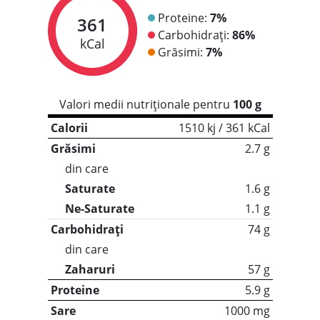
Proteine:
7%
361
Carbohidrați:
86%
kCal
Grăsimi:
7%
Valori medii nutriționale pentru
100 g
Calorii
1510 kj / 361 kCal
Grăsimi
2.7 g
din care
Saturate
1.6 g
Ne-Saturate
1.1 g
Carbohidrați
74 g
din care
Zaharuri
57 g
Proteine
5.9 g
Sare
1000 mg