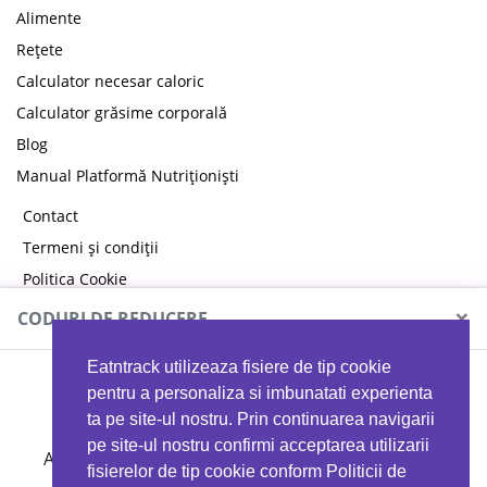
Alimente
Rețete
Calculator necesar caloric
Calculator grăsime corporală
Blog
Manual Platformă Nutriționiști
Contact
Termeni și condiții
Politica Cookie
Politica de confidențialitate
×
CODURI DE REDUCERE
Eatntrack utilizeaza fisiere de tip cookie
MYPROTEIN
pentru a personaliza si imbunatati experienta
ta pe site-ul nostru. Prin continuarea navigarii
pe site-ul nostru confirmi acceptarea utilizarii
Ai
40%
reducere la orice comandă folosind codul
fisierelor de tip cookie conform Politicii de
EATTRACK