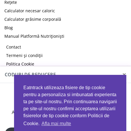
Rețete
Calculator necesar caloric
Calculator grăsime corporală
Blog
Manual Platformă Nutriționiști
Contact
Termeni și condiții
Politica Cookie
Politica de confidențialitate
×
CODURI DE REDUCERE
Eatntrack utilizeaza fisiere de tip cookie
MYPROTEIN
pentru a personaliza si imbunatati experienta
ta pe site-ul nostru. Prin continuarea navigarii
pe site-ul nostru confirmi acceptarea utilizarii
Ai
40%
reducere la orice comandă folosind codul
fisierelor de tip cookie conform Politicii de
EATTRACK
Cookie.
Afla mai multe