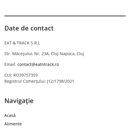
Date de contact
EAT & TRACK S.R.L
Str. Măceșului, Nr. 23A, Cluj-Napoca, Cluj
Email:
contact@eatntrack.ro
CUI: RO39757359
Registrul Comerțului: J12/1798/2021
Navigație
Acasă
Alimente