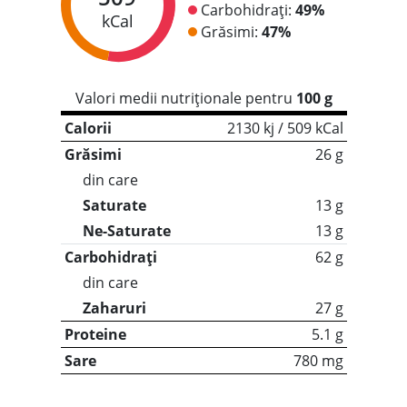
Carbohidrați:
49%
kCal
Grăsimi:
47%
Valori medii nutriționale pentru
100 g
Calorii
2130 kj / 509 kCal
Grăsimi
26 g
din care
Saturate
13 g
Ne-Saturate
13 g
Carbohidrați
62 g
din care
Zaharuri
27 g
Proteine
5.1 g
Sare
780 mg