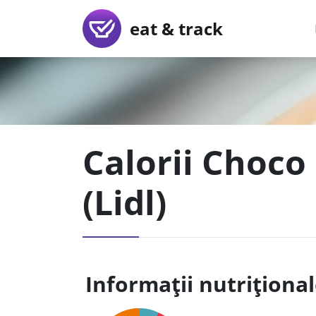
eat & track
Calorii Choco
(Lidl)
Informații nutriționa