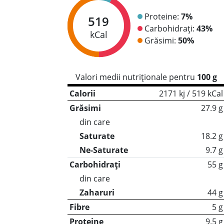
Proteine:
7%
519
Carbohidrați:
43%
kCal
Grăsimi:
50%
Valori medii nutriționale pentru
100 g
Calorii
2171 kj / 519 kCal
Grăsimi
27.9 g
din care
Saturate
18.2 g
Ne-Saturate
9.7 g
Carbohidrați
55 g
din care
Zaharuri
44 g
Fibre
5 g
Proteine
9.5 g