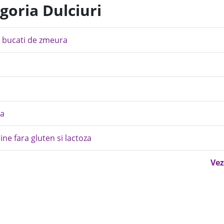
goria Dulciuri
i bucati de zmeura
da
ine fara gluten si lactoza
Vez