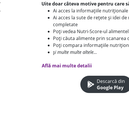
Uite doar câteva motive pentru care să
Ai acces la informațiile nutriționa
Ai acces la sute de rețete și idei d
completate
Poți vedea Nutri-Score-ul alimente
Poți căuta alimente prin scanarea 
Poți compara informațiile nutrițion
și multe multe altele...
Află mai multe detalii
Descarcă din
Google Play