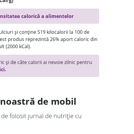
Cal/g)
nsitatea calorică a alimentelor
ciuri și conține 519 kilocalorii la 100 de
st produs reprezintă 26% aport caloric din
lt (2000 kCal).
c și de câte calorii ai nevoie zilnic pentru
ici.
a noastră de mobil
 de folosit jurnal de nutriție cu