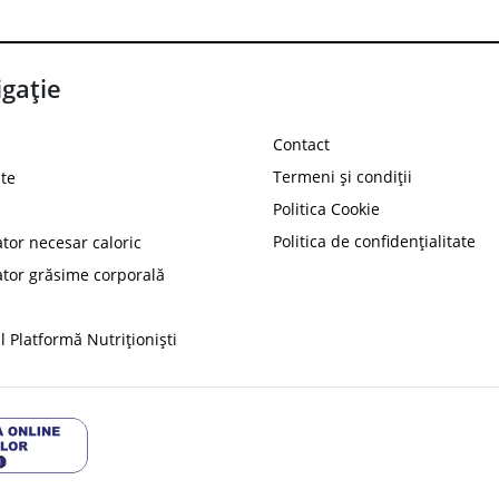
gație
Contact
Termeni și condiții
te
Politica Cookie
Politica de confidențialitate
ator necesar caloric
PROT
ator grăsime corporală
Ai
10%
reducere la
folosind codul
 Platformă Nutriționiști
Profită 