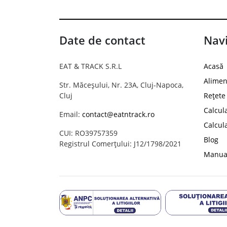
Date de contact
Navi
EAT & TRACK S.R.L
Acasă
Alimen
Str. Măceșului, Nr. 23A, Cluj-Napoca,
Cluj
Rețete
Calcul
Email:
contact@eatntrack.ro
Calcul
CUI: RO39757359
Blog
Registrul Comerțului: J12/1798/2021
Manual