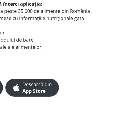
 încerci aplicația:
le a peste 35.000 de alimente din România
e mese cu informațiile nutriționale gata
lor
codului de bare
ale ale alimentelor
Descarcă din
App Store