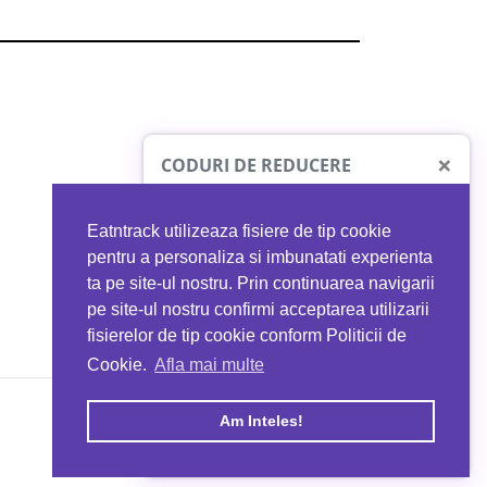
×
CODURI DE REDUCERE
Eatntrack utilizeaza fisiere de tip cookie
O41
MYPROTEIN
pentru a personaliza si imbunatati experienta
ta pe site-ul nostru. Prin continuarea navigarii
 orice comandă
Ai
40%
reducere la orice comandă
pe site-ul nostru confirmi acceptarea utilizarii
EATNTRACK
folosind codul
EATTRACK
fisierelor de tip cookie conform Politicii de
Cookie.
Afla mai multe
acum
Profită acum
Am Inteles!
Copyright © 2026 EAT & TRACK S.R.L