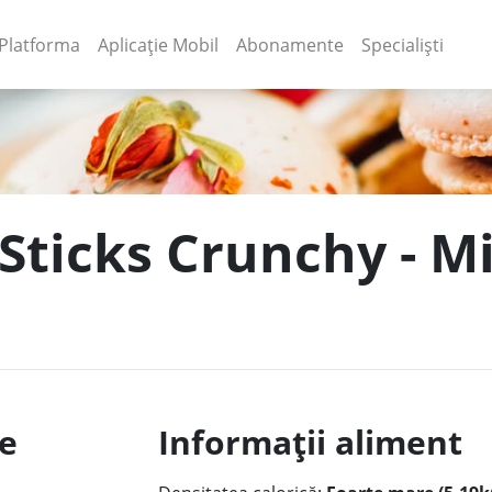
(current)
(current)
Platforma
Aplicație Mobil
Abonamente
Specialiști
 Sticks Crunchy - M
le
Informații aliment