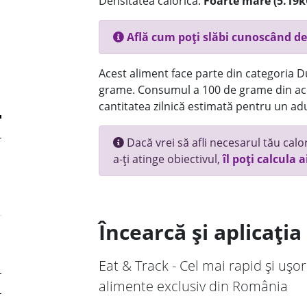
Densitatea calorică:
Foarte mare (5.19k
Află cum poți slăbi cunoscând de
Acest aliment face parte din categoria Dul
grame. Consumul a 100 de grame din ace
cantitatea zilnică estimată pentru un adu
Dacă vrei să afli necesarul tău calori
a-ți atinge obiectivul,
îl poți calcula a
Încearcă și aplicați
Eat & Track - Cel mai rapid și ușor
alimente exclusiv din România