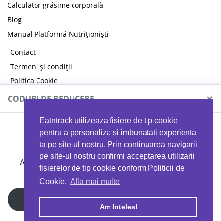
Calculator grăsime corporală
Blog
Manual Platformă Nutriționiști
Contact
Termeni și condiții
Politica Cookie
Politica de confidențialitate
×
CODURI DE REDUCERE
Eatntrack utilizeaza fisiere de tip cookie
MYPROTEIN
pentru a personaliza si imbunatati experienta
ta pe site-ul nostru. Prin continuarea navigarii
pe site-ul nostru confirmi acceptarea utilizarii
Ai
40%
reducere la orice comandă folosind codul
fisierelor de tip cookie conform Politicii de
EATTRACK
Cookie.
Afla mai multe
Profită acum
Am Inteles!
Copyright © 2026 EAT & TRACK S.R.L