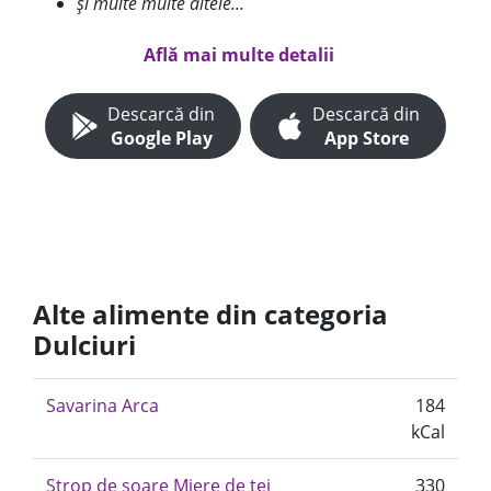
și multe multe altele...
Află mai multe detalii
Descarcă din
Descarcă din
Google Play
App Store
Alte alimente din categoria
Dulciuri
Savarina Arca
184
kCal
Strop de soare Miere de tei
330