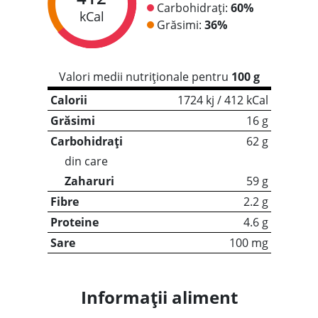
Carbohidrați:
60%
kCal
Grăsimi:
36%
Valori medii nutriționale pentru
100 g
Calorii
1724 kj / 412 kCal
Grăsimi
16 g
Carbohidrați
62 g
din care
Zaharuri
59 g
Fibre
2.2 g
Proteine
4.6 g
Sare
100 mg
Informații aliment