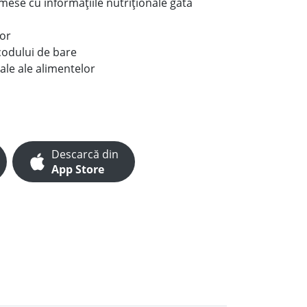
e mese cu informațiile nutriționale gata
lor
codului de bare
ale ale alimentelor
Descarcă din
App Store