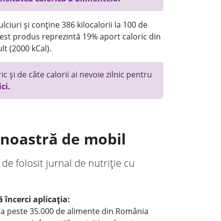
ciuri și conține 386 kilocalorii la 100 de
st produs reprezintă 19% aport caloric din
lt (2000 kCal).
c și de câte calorii ai nevoie zilnic pentru
ici.
a noastră de mobil
 de folosit jurnal de nutriție cu
 încerci aplicația:
le a peste 35.000 de alimente din România