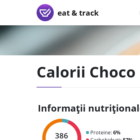
eat & track
Calorii Choco 
Informații nutriționa
Proteine:
6%
386
Carbohidrați:
57%