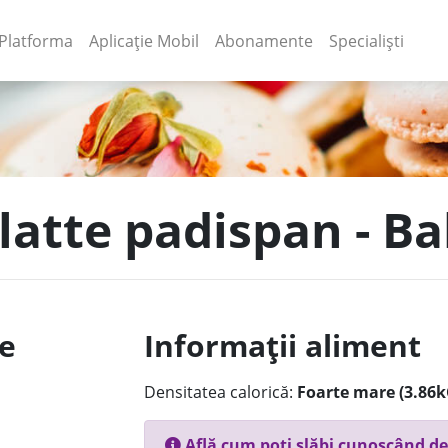
(current)
(current)
Platforma
Aplicație Mobil
Abonamente
Specialiști
latte padispan - Ba
le
Informații aliment
Densitatea calorică:
Foarte mare (3.86k
Află cum poți slăbi cunoscând de