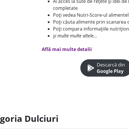
Ai acces la sute de rețete și idei d
completate
Poți vedea Nutri-Score-ul alimente
Poți căuta alimente prin scanarea 
Poți compara informațiile nutrițion
și multe multe altele...
Află mai multe detalii
Descarcă din
Google Play
goria Dulciuri