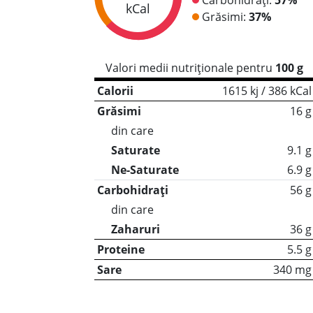
kCal
Grăsimi:
37%
Valori medii nutriționale pentru
100 g
Calorii
1615 kj / 386 kCal
Grăsimi
16 g
din care
Saturate
9.1 g
Ne-Saturate
6.9 g
Carbohidrați
56 g
din care
Zaharuri
36 g
Proteine
5.5 g
Sare
340 mg