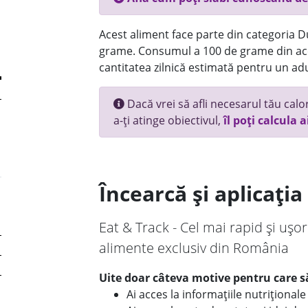
Acest aliment face parte din categoria Dul
grame. Consumul a 100 de grame din ace
cantitatea zilnică estimată pentru un adu
Dacă vrei să afli necesarul tău calori
a-ți atinge obiectivul,
îl poți calcula a
Încearcă și aplicați
Eat & Track - Cel mai rapid și ușor
alimente exclusiv din România
Uite doar câteva motive pentru care să
Ai acces la informațiile nutriționa