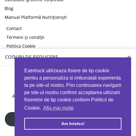
Blog
Manual Platformă Nutriționiști
Contact
Termeni și condiții
Politica Cookie
Politica de confidențialitate
×
CODURI DE REDUCERE
Eatntrack utilizeaza fisiere de tip cookie
MYPROTEIN
pentru a personaliza si imbunatati experienta
ta pe site-ul nostru. Prin continuarea navigarii
pe site-ul nostru confirmi acceptarea utilizarii
Ai
40%
reducere la orice comandă folosind codul
fisierelor de tip cookie conform Politicii de
EATTRACK
Cookie.
Afla mai multe
Profită acum
Am Inteles!
Copyright © 2026 EAT & TRACK S.R.L