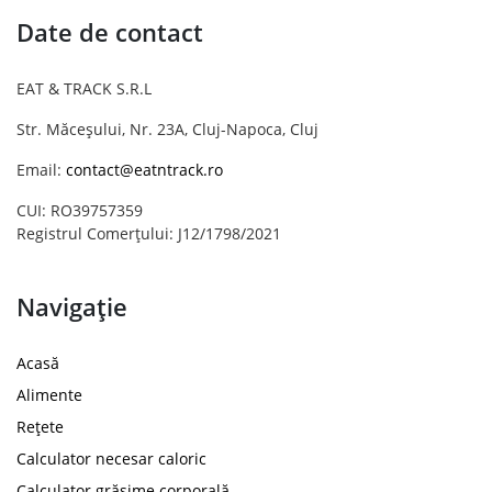
Date de contact
EAT & TRACK S.R.L
Str. Măceșului, Nr. 23A, Cluj-Napoca, Cluj
Email:
contact@eatntrack.ro
CUI: RO39757359
Registrul Comerțului: J12/1798/2021
Navigație
Acasă
Alimente
Rețete
Calculator necesar caloric
Calculator grăsime corporală