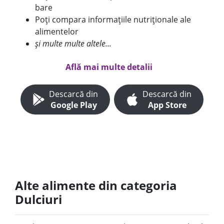
bare
Poți compara informațiile nutriționale ale
alimentelor
și multe multe altele...
Află mai multe detalii
Descarcă din
Descarcă din
Google Play
App Store
Alte alimente din categoria
Dulciuri