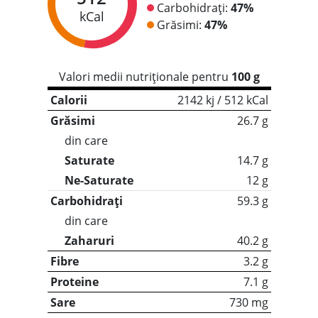
Carbohidrați:
47%
kCal
Grăsimi:
47%
Valori medii nutriționale pentru
100 g
Calorii
2142 kj / 512 kCal
Grăsimi
26.7 g
din care
Saturate
14.7 g
Ne-Saturate
12 g
Carbohidrați
59.3 g
din care
Zaharuri
40.2 g
Fibre
3.2 g
Proteine
7.1 g
Sare
730 mg