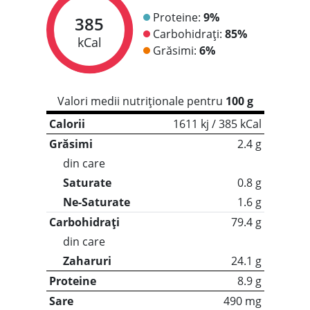
Proteine:
9%
385
Carbohidrați:
85%
kCal
Grăsimi:
6%
Valori medii nutriționale pentru
100 g
Calorii
1611 kj / 385 kCal
Grăsimi
2.4 g
din care
Saturate
0.8 g
Ne-Saturate
1.6 g
Carbohidrați
79.4 g
din care
Zaharuri
24.1 g
Proteine
8.9 g
Sare
490 mg