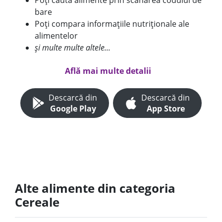
Poți căuta alimente prin scanarea codului de
bare
Poți compara informațiile nutriționale ale
alimentelor
și multe multe altele...
Află mai multe detalii
Descarcă din
Descarcă din
Google Play
App Store
Alte alimente din categoria
Cereale