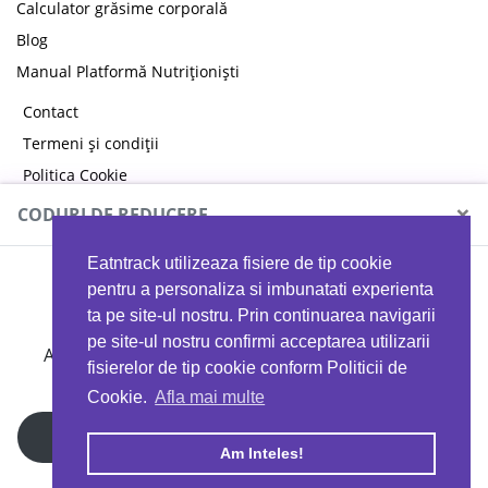
Calculator grăsime corporală
Blog
Manual Platformă Nutriționiști
Contact
Termeni și condiții
Politica Cookie
Politica de confidențialitate
×
CODURI DE REDUCERE
Eatntrack utilizeaza fisiere de tip cookie
MYPROTEIN
pentru a personaliza si imbunatati experienta
ta pe site-ul nostru. Prin continuarea navigarii
pe site-ul nostru confirmi acceptarea utilizarii
Ai
40%
reducere la orice comandă folosind codul
fisierelor de tip cookie conform Politicii de
EATTRACK
Cookie.
Afla mai multe
Profită acum
Am Inteles!
Copyright © 2026 EAT & TRACK S.R.L