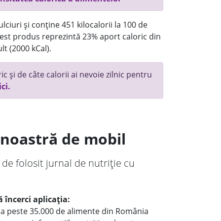
ciuri și conține 451 kilocalorii la 100 de
st produs reprezintă 23% aport caloric din
lt (2000 kCal).
c și de câte calorii ai nevoie zilnic pentru
ici.
a noastră de mobil
 de folosit jurnal de nutriție cu
 încerci aplicația:
le a peste 35.000 de alimente din România