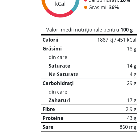
kCal
Grăsimi:
36%
Valori medii nutriționale pentru
100 g
Calorii
1887 kj / 451 kCal
Grăsimi
18 g
din care
Saturate
14 g
Ne-Saturate
4 g
Carbohidrați
29 g
din care
Zaharuri
17 g
Fibre
2.9 g
Proteine
43 g
Sare
860 mg