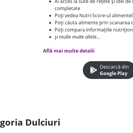
Ai acces la sute de rețete și idei d
completate
Poți vedea Nutri-Score-ul alimente
Poți căuta alimente prin scanarea 
Poți compara informațiile nutrițion
și multe multe altele...
Află mai multe detalii
Descarcă din
Google Play
goria Dulciuri