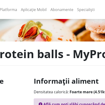
(current)
(current)
Platforma
Aplicație Mobil
Abonamente
Specialiști
rotein balls - MyPr
le
Informații aliment
Densitatea calorică:
Foarte mare (4.51k
Află cum poți slăbi cunoscând de