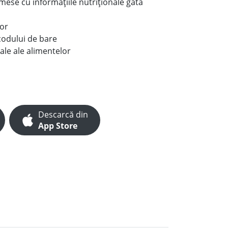
e mese cu informațiile nutriționale gata
lor
codului de bare
ale ale alimentelor
Descarcă din
App Store