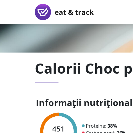
eat & track
Calorii Choc p
Informații nutriționa
Proteine:
38%
451
Carbohidrați:
26%