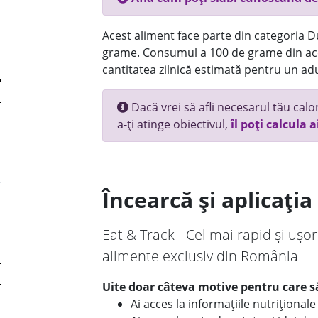
Acest aliment face parte din categoria Dul
grame. Consumul a 100 de grame din ace
cantitatea zilnică estimată pentru un adu
Dacă vrei să afli necesarul tău calori
a-ți atinge obiectivul,
îl poți calcula a
Încearcă și aplicați
Eat & Track - Cel mai rapid și ușor
alimente exclusiv din România
Uite doar câteva motive pentru care să
Ai acces la informațiile nutriționa