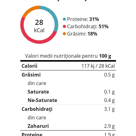
Proteine:
31%
28
Carbohidrați:
51%
kCal
Grăsimi:
18%
Valori medii nutriționale pentru
100 g
Calorii
117 kj / 28 kCal
Grăsimi
0.5 g
din care
Saturate
0.1 g
Ne-Saturate
0.4 g
Carbohidrați
3.1 g
din care
Zaharuri
2.9 g
Proteine
1.9 g