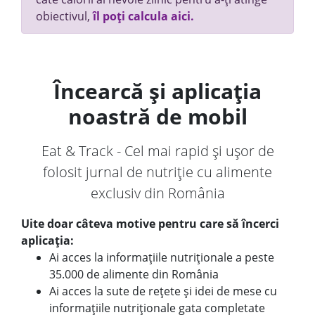
obiectivul,
îl poți calcula aici.
Încearcă și aplicația
noastră de mobil
Eat & Track - Cel mai rapid și ușor de
folosit jurnal de nutriție cu alimente
exclusiv din România
Uite doar câteva motive pentru care să încerci
aplicația:
Ai acces la informațiile nutriționale a peste
35.000 de alimente din România
Ai acces la sute de rețete și idei de mese cu
informațiile nutriționale gata completate