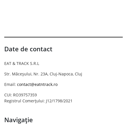
Date de contact
EAT & TRACK S.R.L
Str. Măceșului, Nr. 23A, Cluj-Napoca, Cluj
Email:
contact@eatntrack.ro
CUI: RO39757359
Registrul Comerțului: J12/1798/2021
Navigație