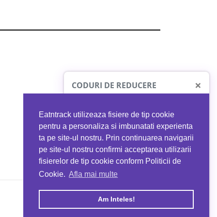
×
CODURI DE REDUCERE
Eatntrack utilizeaza fisiere de tip cookie
O41
MYPROTEIN
pentru a personaliza si imbunatati experienta
ta pe site-ul nostru. Prin continuarea navigarii
 orice comandă
Ai
40%
reducere la orice comandă
pe site-ul nostru confirmi acceptarea utilizarii
EATNTRACK
folosind codul
EATTRACK
fisierelor de tip cookie conform Politicii de
Cookie.
Afla mai multe
acum
Profită acum
Am Inteles!