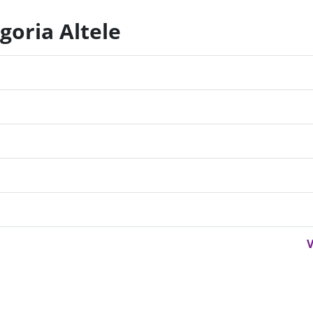
goria Altele
V