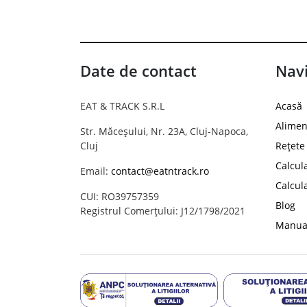
Date de contact
Navi
EAT & TRACK S.R.L
Acasă
Alimen
Str. Măceșului, Nr. 23A, Cluj-Napoca,
Cluj
Rețete
Calcul
Email:
contact@eatntrack.ro
Calcul
CUI: RO39757359
Blog
Registrul Comerțului: J12/1798/2021
Manual