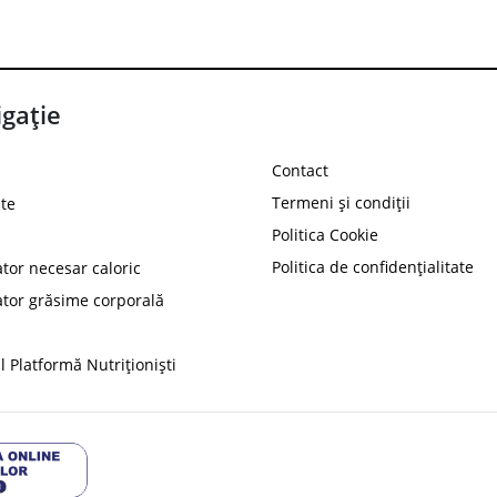
gație
Contact
Termeni și condiții
te
Politica Cookie
Politica de confidențialitate
ator necesar caloric
PROT
ator grăsime corporală
Ai
10%
reducere la
folosind codul
 Platformă Nutriționiști
Profită 