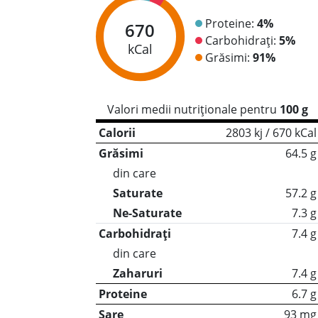
Proteine:
4%
670
Carbohidrați:
5%
kCal
Grăsimi:
91%
Valori medii nutriționale pentru
100 g
Calorii
2803 kj / 670 kCal
Grăsimi
64.5 g
din care
Saturate
57.2 g
Ne-Saturate
7.3 g
Carbohidrați
7.4 g
din care
Zaharuri
7.4 g
Proteine
6.7 g
Sare
93 mg