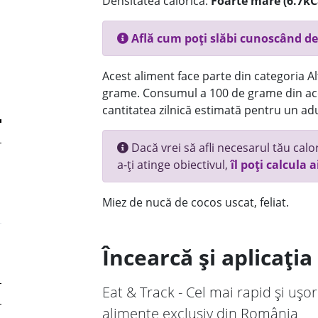
Densitatea calorică:
Foarte mare (6.7kC
Află cum poți slăbi cunoscând de
Acest aliment face parte din categoria Alt
grame. Consumul a 100 de grame din ace
cantitatea zilnică estimată pentru un adu
Dacă vrei să afli necesarul tău calori
a-ți atinge obiectivul,
îl poți calcula a
Miez de nucă de cocos uscat, feliat.
Încearcă și aplicați
Eat & Track - Cel mai rapid și ușor
alimente exclusiv din România