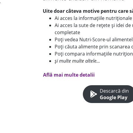
Uite doar câteva motive pentru care să
Ai acces la informațiile nutriționa
Ai acces la sute de rețete și idei d
completate
Poți vedea Nutri-Score-ul alimente
Poți căuta alimente prin scanarea 
Poți compara informațiile nutrițion
și multe multe altele...
Află mai multe detalii
Descarcă din
Google Play