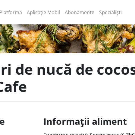
(current)
(current)
Platforma
Aplicație Mobil
Abonamente
Specialiști
uri de nucă de coco
Cafe
le
Informații aliment