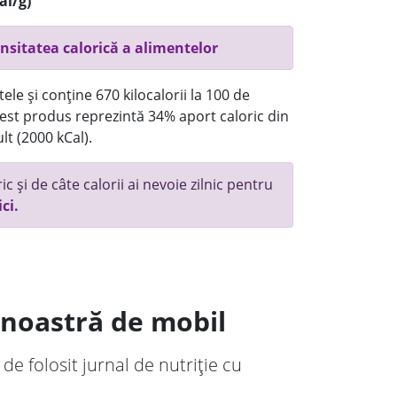
al/g)
nsitatea calorică a alimentelor
ele și conține 670 kilocalorii la 100 de
st produs reprezintă 34% aport caloric din
lt (2000 kCal).
c și de câte calorii ai nevoie zilnic pentru
ici.
a noastră de mobil
 de folosit jurnal de nutriție cu