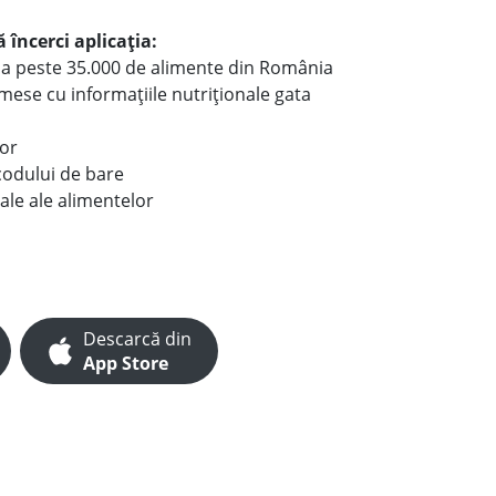
 încerci aplicația:
le a peste 35.000 de alimente din România
e mese cu informațiile nutriționale gata
lor
codului de bare
ale ale alimentelor
Descarcă din
App Store