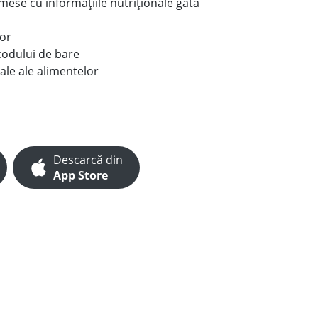
e mese cu informațiile nutriționale gata
lor
codului de bare
ale ale alimentelor
Descarcă din
App Store