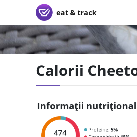
eat & track
Calorii Cheet
Informații nutriționa
Proteine:
5%
474
Carbohidrați:
48%