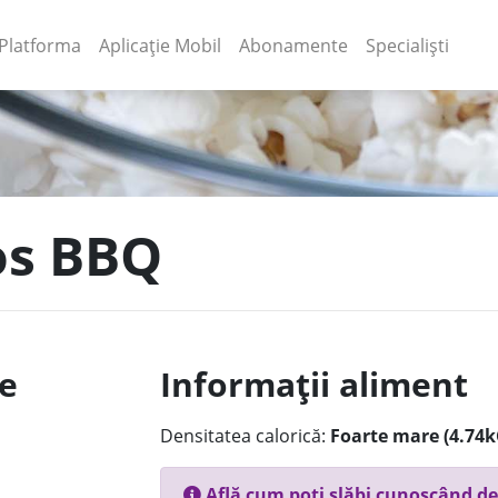
(current)
(current)
Platforma
Aplicație Mobil
Abonamente
Specialiști
os BBQ
le
Informații aliment
Densitatea calorică:
Foarte mare (4.74k
Află cum poți slăbi cunoscând de