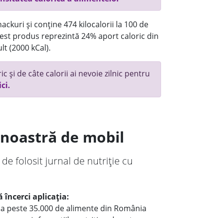
ackuri și conține 474 kilocalorii la 100 de
st produs reprezintă 24% aport caloric din
lt (2000 kCal).
c și de câte calorii ai nevoie zilnic pentru
ici.
a noastră de mobil
 de folosit jurnal de nutriție cu
 încerci aplicația:
le a peste 35.000 de alimente din România