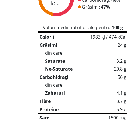
kCal
Grăsimi:
47%
Valori medii nutriționale pentru
100 g
Calorii
1983 kj / 474 kCal
Grăsimi
24 g
din care
Saturate
3.2 g
Ne-Saturate
20.8 g
Carbohidrați
56 g
din care
Zaharuri
4.1 g
Fibre
3.7 g
Proteine
5.9 g
Sare
1500 mg