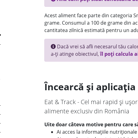
Acest aliment face parte din categoria Sn
grame. Consumul a 100 de grame din ace
cantitatea zilnică estimată pentru un adu
Dacă vrei să afli necesarul tău calori
a-ți atinge obiectivul,
îl poți calcula a
Încearcă și aplicați
Eat & Track - Cel mai rapid și ușor
alimente exclusiv din România
Uite doar câteva motive pentru care să
Ai acces la informațiile nutriționa