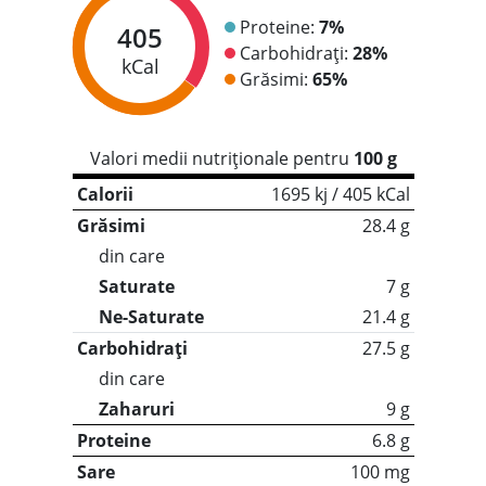
Proteine:
7%
405
Carbohidrați:
28%
kCal
Grăsimi:
65%
Valori medii nutriționale pentru
100 g
Calorii
1695 kj / 405 kCal
Grăsimi
28.4 g
din care
Saturate
7 g
Ne-Saturate
21.4 g
Carbohidrați
27.5 g
din care
Zaharuri
9 g
Proteine
6.8 g
Sare
100 mg