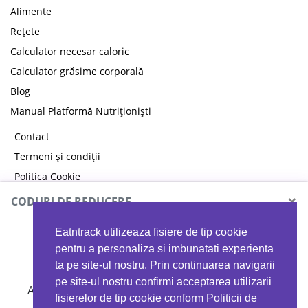
Alimente
Rețete
Calculator necesar caloric
Calculator grăsime corporală
Blog
Manual Platformă Nutriționiști
Contact
Termeni și condiții
Politica Cookie
Politica de confidențialitate
×
CODURI DE REDUCERE
Eatntrack utilizeaza fisiere de tip cookie
MYPROTEIN
pentru a personaliza si imbunatati experienta
ta pe site-ul nostru. Prin continuarea navigarii
pe site-ul nostru confirmi acceptarea utilizarii
Ai
40%
reducere la orice comandă folosind codul
fisierelor de tip cookie conform Politicii de
EATTRACK