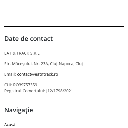
Date de contact
EAT & TRACK S.R.L
Str. Măceșului, Nr. 23A, Cluj-Napoca, Cluj
Email:
contact@eatntrack.ro
CUI: RO39757359
Registrul Comerțului: J12/1798/2021
Navigație
Acasă