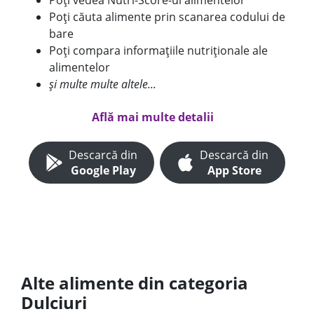
Poți vedea Nutri-Score-ul alimentelor
Poți căuta alimente prin scanarea codului de
bare
Poți compara informațiile nutriționale ale
alimentelor
și multe multe altele...
Află mai multe detalii
Descarcă din
Descarcă din
Google Play
App Store
Alte alimente din categoria
Dulciuri