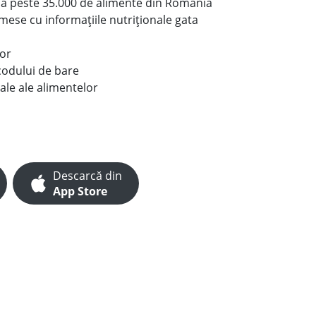
le a peste 35.000 de alimente din România
e mese cu informațiile nutriționale gata
lor
codului de bare
ale ale alimentelor
Descarcă din
App Store