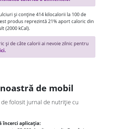
ciuri și conține 414 kilocalorii la 100 de
st produs reprezintă 21% aport caloric din
lt (2000 kCal).
c și de câte calorii ai nevoie zilnic pentru
ici.
a noastră de mobil
 de folosit jurnal de nutriție cu
 încerci aplicația: