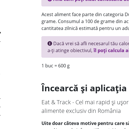
Acest aliment face parte din categoria Dul
grame. Consumul a 100 de grame din ace
cantitatea zilnică estimată pentru un adu
Dacă vrei să afli necesarul tău calori
a-ți atinge obiectivul,
îl poți calcula a
1 buc = 600 g
Încearcă și aplicați
Eat & Track - Cel mai rapid și ușor
alimente exclusiv din România
Uite doar câteva motive pentru care să