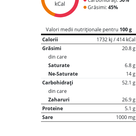
kCal
Grăsimi:
45%
Valori medii nutriționale pentru
100 g
Calorii
1732 kj / 414 kCal
Grăsimi
20.8 g
din care
Saturate
6.8 g
Ne-Saturate
14 g
Carbohidrați
52.1 g
din care
Zaharuri
26.9 g
Proteine
5.1 g
Sare
1000 mg