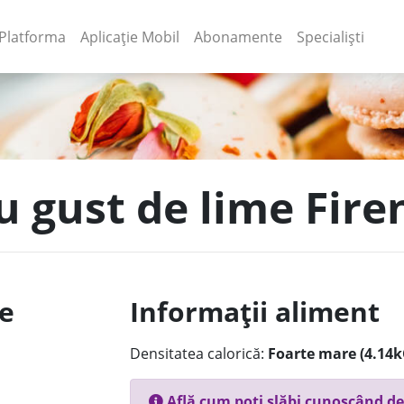
(current)
(current)
Platforma
Aplicație Mobil
Abonamente
Specialiști
u gust de lime Fire
le
Informații aliment
Densitatea calorică:
Foarte mare (4.14k
Află cum poți slăbi cunoscând de