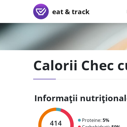
eat & track
Calorii Chec c
Informații nutriționa
Proteine:
5%
414
Carbohidrați:
50%