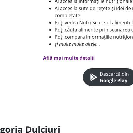
Ai acces la informațiile nutriționa
Ai acces la sute de rețete și idei d
completate
Poți vedea Nutri-Score-ul alimente
Poți căuta alimente prin scanarea 
Poți compara informațiile nutrițion
și multe multe altele...
Află mai multe detalii
Descarcă din
Google Play
goria Dulciuri