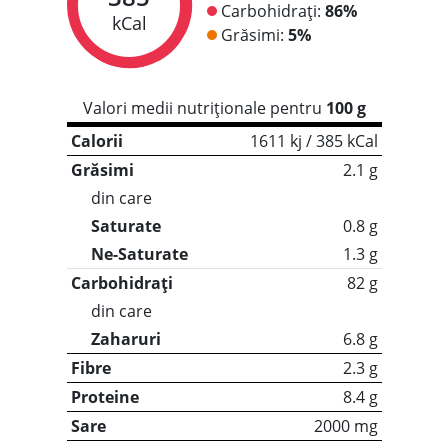
Carbohidrați:
86%
kCal
Grăsimi:
5%
Valori medii nutriționale pentru
100 g
Calorii
1611 kj / 385 kCal
Grăsimi
2.1 g
din care
Saturate
0.8 g
Ne-Saturate
1.3 g
Carbohidrați
82 g
din care
Zaharuri
6.8 g
Fibre
2.3 g
Proteine
8.4 g
Sare
2000 mg