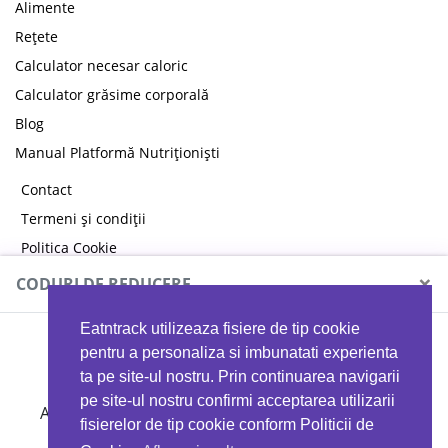
Alimente
Rețete
Calculator necesar caloric
Calculator grăsime corporală
Blog
Manual Platformă Nutriționiști
Contact
Termeni și condiții
Politica Cookie
Politica de confidențialitate
×
CODURI DE REDUCERE
Eatntrack utilizeaza fisiere de tip cookie
MYPROTEIN
pentru a personaliza si imbunatati experienta
ta pe site-ul nostru. Prin continuarea navigarii
pe site-ul nostru confirmi acceptarea utilizarii
Ai
40%
reducere la orice comandă folosind codul
fisierelor de tip cookie conform Politicii de
EATTRACK