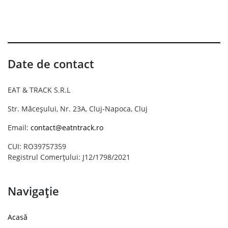
Date de contact
EAT & TRACK S.R.L
Str. Măceșului, Nr. 23A, Cluj-Napoca, Cluj
Email:
contact@eatntrack.ro
CUI: RO39757359
Registrul Comerțului: J12/1798/2021
Navigație
Acasă