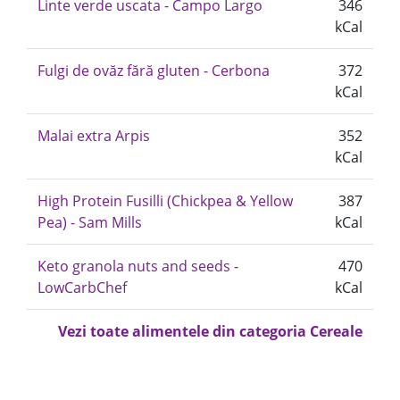
Linte verde uscata - Campo Largo
346
kCal
Fulgi de ovăz fără gluten - Cerbona
372
kCal
Malai extra Arpis
352
kCal
High Protein Fusilli (Chickpea & Yellow
387
Pea) - Sam Mills
kCal
Keto granola nuts and seeds -
470
LowCarbChef
kCal
Vezi toate alimentele din categoria Cereale