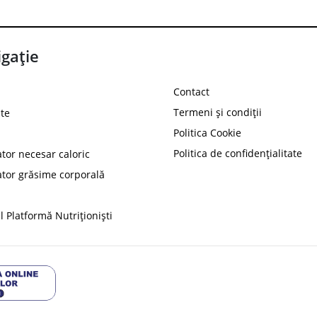
gație
Contact
Termeni și condiții
te
Politica Cookie
Politica de confidențialitate
ator necesar caloric
PROT
ator grăsime corporală
Ai
10%
reducere la
folosind codul
 Platformă Nutriționiști
Profită 