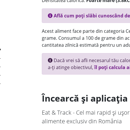
Densitatea calorică:
Foarte mare (3.8kC
Află cum poți slăbi cunoscând de
Acest aliment face parte din categoria Ce
grame. Consumul a 100 de grame din ace
cantitatea zilnică estimată pentru un adu
Dacă vrei să afli necesarul tău calori
a-ți atinge obiectivul,
îl poți calcula a
Încearcă și aplicați
Eat & Track - Cel mai rapid și ușor
alimente exclusiv din România