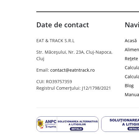
Date de contact
Navi
EAT & TRACK S.R.L
Acasă
Alimen
Str. Măceșului, Nr. 23A, Cluj-Napoca,
Cluj
Rețete
Calcul
Email:
contact@eatntrack.ro
Calcul
CUI: RO39757359
Blog
Registrul Comerțului: J12/1798/2021
Manual