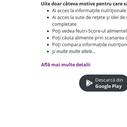
Uite doar câteva motive pentru care să
Ai acces la informațiile nutriționa
Ai acces la sute de rețete și idei d
completate
Poți vedea Nutri-Score-ul alimente
Poți căuta alimente prin scanarea 
Poți compara informațiile nutrițion
și multe multe altele...
Află mai multe detalii
Descarcă din
Google Play