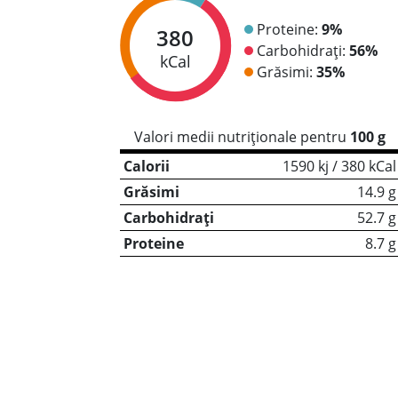
Proteine:
9%
380
Carbohidrați:
56%
kCal
Grăsimi:
35%
Valori medii nutriționale pentru
100 g
Calorii
1590 kj / 380 kCal
Grăsimi
14.9 g
Carbohidrați
52.7 g
Proteine
8.7 g