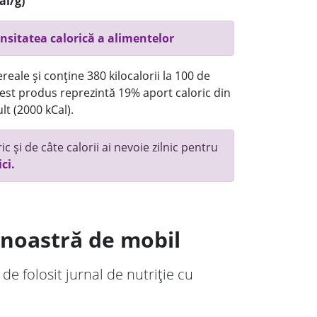
al/g)
nsitatea calorică a alimentelor
reale și conține 380 kilocalorii la 100 de
st produs reprezintă 19% aport caloric din
lt (2000 kCal).
c și de câte calorii ai nevoie zilnic pentru
ici.
a noastră de mobil
 de folosit jurnal de nutriție cu