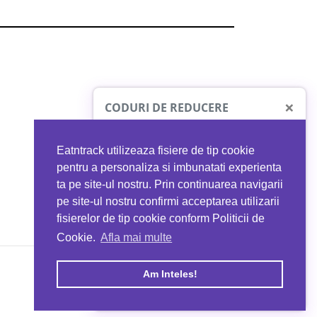
×
CODURI DE REDUCERE
Eatntrack utilizeaza fisiere de tip cookie
O41
MYPROTEIN
pentru a personaliza si imbunatati experienta
ta pe site-ul nostru. Prin continuarea navigarii
 orice comandă
Ai
40%
reducere la orice comandă
pe site-ul nostru confirmi acceptarea utilizarii
EATNTRACK
folosind codul
EATTRACK
fisierelor de tip cookie conform Politicii de
Cookie.
Afla mai multe
acum
Profită acum
Am Inteles!
Copyright © 2026 EAT & TRACK S.R.L