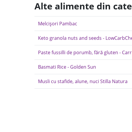
Alte alimente din cat
Melcișori Pambac
Keto granola nuts and seeds - LowCarbCh
Paste fussilli de porumb, fără gluten - Car
Basmati Rice - Golden Sun
Musli cu stafide, alune, nuci Stilla Natura