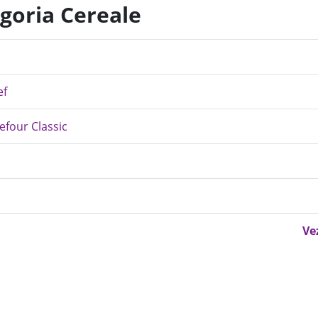
egoria Cereale
ef
refour Classic
Ve