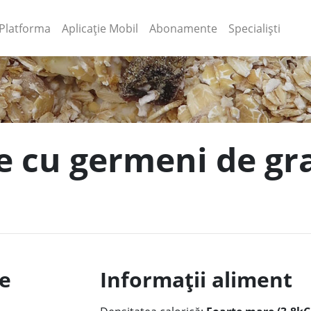
(current)
(current)
Platforma
Aplicație Mobil
Abonamente
Specialiști
le cu germeni de g
le
Informații aliment