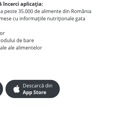
 încerci aplicația:
le a peste 35.000 de alimente din România
e mese cu informațiile nutriționale gata
lor
codului de bare
ale ale alimentelor
Descarcă din
App Store