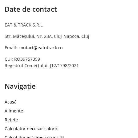
Date de contact
EAT & TRACK S.R.L
Str. Măceșului, Nr. 23A, Cluj-Napoca, Cluj
Email:
contact@eatntrack.ro
CUI: RO39757359
Registrul Comerțului: J12/1798/2021
Navigație
Acasă
Alimente
Rețete
Calculator necesar caloric
Calculator grăsime corporală