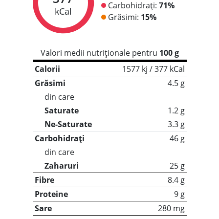
Carbohidrați:
71%
kCal
Grăsimi:
15%
Valori medii nutriționale pentru
100 g
Calorii
1577 kj / 377 kCal
Grăsimi
4.5 g
din care
Saturate
1.2 g
Ne-Saturate
3.3 g
Carbohidrați
46 g
din care
Zaharuri
25 g
Fibre
8.4 g
Proteine
9 g
Sare
280 mg