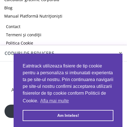
Blog
Manual Platformă Nutriționiști
Contact
Termeni și condiții
Politica Cookie
Politica de confidențialitate
×
CODURI DE REDUCERE
Eatntrack utilizeaza fisiere de tip cookie
MYPROTEIN
pentru a personaliza si imbunatati experienta
ta pe site-ul nostru. Prin continuarea navigarii
pe site-ul nostru confirmi acceptarea utilizarii
Ai
40%
reducere la orice comandă folosind codul
fisierelor de tip cookie conform Politicii de
EATTRACK
Cookie.
Afla mai multe
Profită acum
Am Inteles!
Copyright © 2026 EAT & TRACK S.R.L