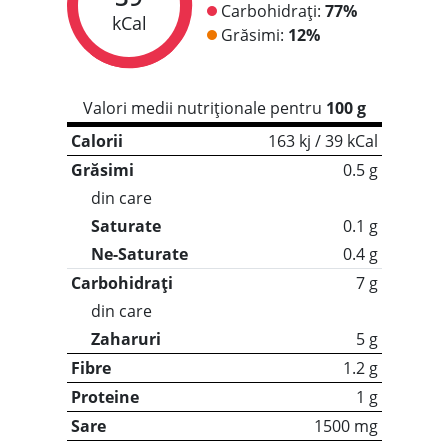
Carbohidrați:
77%
kCal
Grăsimi:
12%
Valori medii nutriționale pentru
100 g
Calorii
163 kj / 39 kCal
Grăsimi
0.5 g
din care
Saturate
0.1 g
Ne-Saturate
0.4 g
Carbohidrați
7 g
din care
Zaharuri
5 g
Fibre
1.2 g
Proteine
1 g
Sare
1500 mg