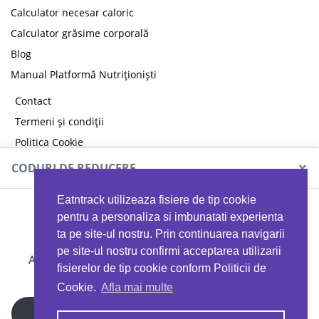
Calculator necesar caloric
Calculator grăsime corporală
Blog
Manual Platformă Nutriționiști
Contact
Termeni și condiții
Politica Cookie
Politica de confidențialitate
×
CODURI DE REDUCERE
Eatntrack utilizeaza fisiere de tip cookie
MYPROTEIN
pentru a personaliza si imbunatati experienta
ta pe site-ul nostru. Prin continuarea navigarii
pe site-ul nostru confirmi acceptarea utilizarii
Ai
40%
reducere la orice comandă folosind codul
fisierelor de tip cookie conform Politicii de
EATTRACK
Cookie.
Afla mai multe
Profită acum